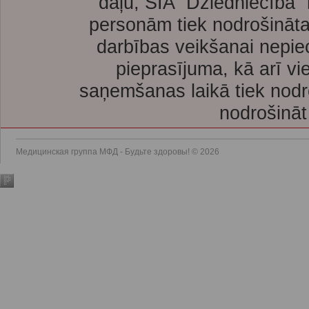
daļu, SIA “Dziedniecība”
personām tiek nodrošināta
darbības veikšanai nepie
pieprasījuma, kā arī vi
saņemšanas laikā tiek nodr
nodrošināt
Медицинская группа МФД - Будьте здоровы! © 2026