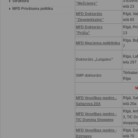
S.Eizenš
Struktūra
''Mežciems''
ielā 23
MFD Privātuma politika
MFD Doktorāts
Rīgā, Va
''Ziepniekkalns''
ielā 65
MFD Doktorārs
Rīgā, Prū
"Prūšu"
13
Rīga, Buļ
MFD Iļģuciema poliklīnika
7
Rīga, La
Doktorāts „Latgales”
iela 297
Tērbatas
SMP doktorāts
Rīga
V
MFD Veselības punkts
-
Rīgā, Sa
Saharova 20A
ielā 20a
Rīgā, Ier
MFD Veselības punkts -
3, T/C D
T/C Domina Shopping
shoppin
MFD Veselības punkts -
Rīgā, Dz
Dzirnavu
ielā 70