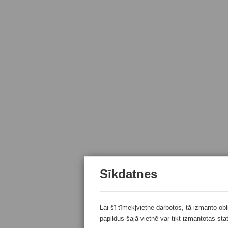
Sīkdatnes
Lai šī tīmekļvietne darbotos, tā izmanto ob
papildus šajā vietnē var tikt izmantotas sta