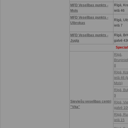
MFD Veselības punkts -
Rīgā, Kr
Mols
ielā 46
MFD Veselības punkts -
Rīgā, Ul
Ulbrokas
ielā 7
MFD Veselības punkts -
Rīgā, Brī
Jugla
gatvē 43
Speciali
Rīgā,
Bruņinie
8
Rīgā, Kr
ielā 46 (t
Mols)
Rīgā, Buļ
9
Sieviešu veselības centri
Rīgā, Vi
"Vita''
gatvē 10
Rīgā, R
ielā 15