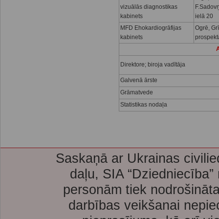
vizuālās diagnostikas
F.Sadov
kabinets
ielā 20
MFD Ehokardiogrāfijas
Ogrē, Gr
kabinets
prospekt
A
Direktore; biroja vadītāja
Galvenā ārste
Grāmatvede
Statistikas nodaļa
Saskaņā ar Ukrainas civilie
daļu, SIA “Dziedniecība”
personām tiek nodrošināta
darbības veikšanai nepie