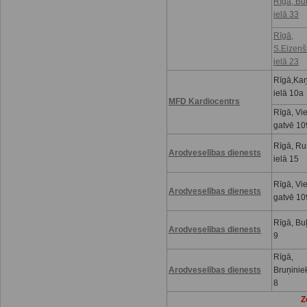
Rīgā, Bu
ielā 33
Rīgā,
S.Eizenš
ielā 23
Rīgā,Kaņ
ielā 10a
MFD Kardiocentrs
Rīgā, Vi
gatvē 10
Rīgā, R
Arodveselības dienests
ielā 15
Rīgā, Vi
Arodveselības dienests
gatvē 10
Rīgā, Buļ
Arodveselības dienests
9
Rīgā,
Arodveselības dienests
Bruņinie
8
Z