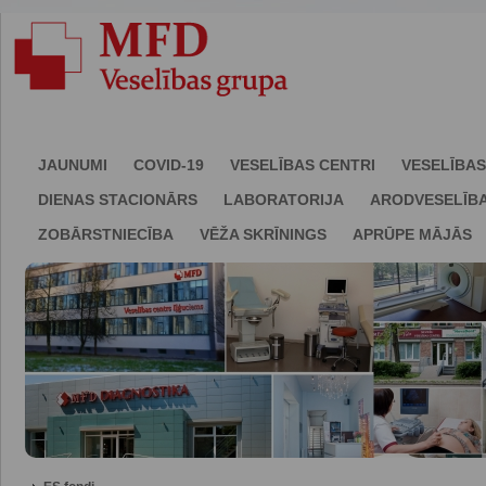
JAUNUMI
COVID-19
VESELĪBAS CENTRI
VESELĪBAS
DIENAS STACIONĀRS
LABORATORIJA
ARODVESELĪB
ZOBĀRSTNIECĪBA
VĒŽA SKRĪNINGS
APRŪPE MĀJĀS