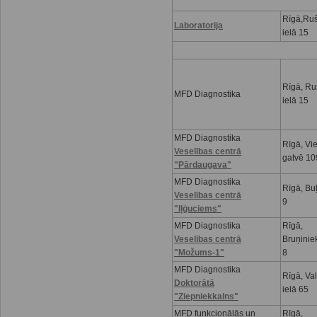
Rīgā,Ru
Laboratorija
ielā 15
Rīgā, R
MFD Diagnostika
ielā 15
MFD Diagnostika
Rīgā, Vi
Veselības centrā
gatvē 10
"Pārdaugava"
MFD Diagnostika
Rīgā, Buļ
Veselības centrā
9
"Iļģuciems"
MFD Diagnostika
Rīgā,
Veselības centrā
Bruņinie
"Možums-1"
8
MFD Diagnostika
Rīgā, Va
Doktorātā
ielā 65
"Ziepniekkalns"
MFD funkcionālās un
Rīgā,