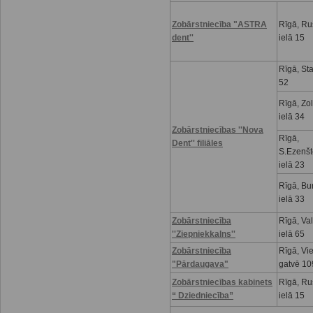
Zobārstniecība "ASTRA
Rīgā, R
dent''
ielā 15
Rīgā, Sta
52
Rīgā, Zo
ielā 34
Zobārstniecības ''Nova
Rīgā,
Dent'' filiāles
S.Ezenšt
ielā 23
Rīgā, Bu
ielā 33
Zobārstniecība
Rīgā, Va
''Ziepniekkalns''
ielā 65
Zobārstniecība
Rīgā, Vi
"Pārdaugava"
gatvē 10
Zobārstniecības kabinets
Rīgā, R
“ Dziedniecība”
ielā 15