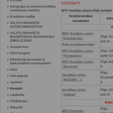
ES fondi
KONTAKTI
Korupcijas un interešu konflikta
novēršanas sistēma
MFD Veselības grupas filiāļu kontakti
Struktūrvienības
Kvalitātes vadība
Adr
nosaukums
VALSTS FINANSĒTA
DATORTOMOGRĀFIJA
V
VALSTS FINANSĒTS
MFD Veselības centrs
Rīgā, R
MAGNĒTISKĀS REZONANSES
''Dziedniecība''
IZMEKLĒJUMS
ielā 15
Ārstu izsaukšana mājās
Atsauksmes
MFD Veselības centrs
Rīgā, Vi
ERAF projekti
"Pārdaugava"
gatvē 10
Informācija personām ar
MFD Veselības centrs
Rīgā, Buļ
funkcionāliem traucējumiem
"Iļģuciems"
9
Fakti
Rīgā,
Veselības centrs
Foto galerija
Bruņinie
"MOŽUMS - 1''
Jaunumi
8
Kontakti
Veselības centrs
Rīgā, Zo
"Zolitūde"
ielā 34
Labdarība
Publikācijas
Dokto
Rekvizīti
Rīgā,
MFD Doktorāts