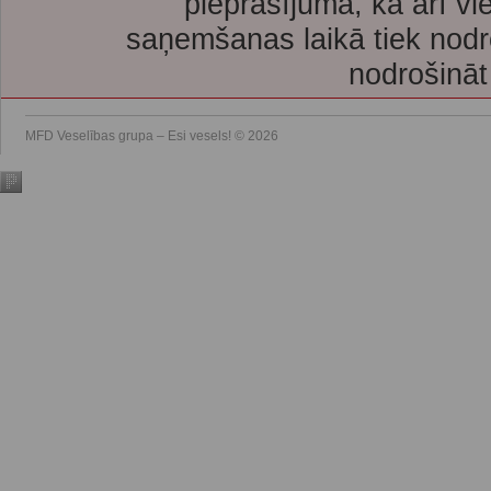
pieprasījuma, kā arī vi
saņemšanas laikā tiek nodr
nodrošināt
MFD Veselības grupa – Esi vesels! © 2026