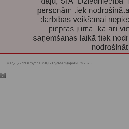
daļu, SIA “Dziedniecība”
personām tiek nodrošināta
darbības veikšanai nepie
pieprasījuma, kā arī vi
saņemšanas laikā tiek nodr
nodrošināt
Медицинская группа МФД - Будьте здоровы! © 2026