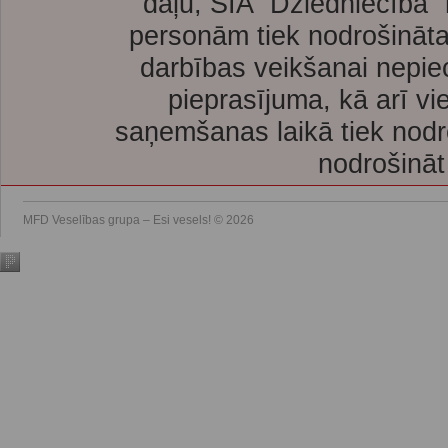
daļu, SIA “Dziedniecība”
personām tiek nodrošināta
darbības veikšanai nepie
pieprasījuma, kā arī vi
saņemšanas laikā tiek nodr
nodrošināt
MFD Veselības grupa – Esi vesels! © 2026