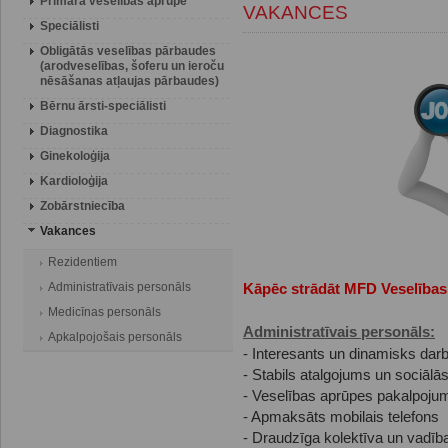
Primārā veselības aprūpe
VAKANCES
Speciālisti
Obligātās veselības pārbaudes
(arodveselības, šoferu un ieroču
nēsāšanas atļaujas pārbaudes)
Bērnu ārsti-speciālisti
Diagnostika
Ginekoloģija
Kardioloģija
Zobārstniecība
Vakances
Rezidentiem
Administratīvais personāls
Kāpēc strādāt MFD Veselības
Medicīnas personāls
Administratīvais personāls:
Apkalpojošais personāls
- Interesants un dinamisks da
- Stabils atalgojums un sociālās
- Veselības aprūpes pakalpojumi
- Apmaksāts mobilais telefons
- Draudzīga kolektīva un vadība