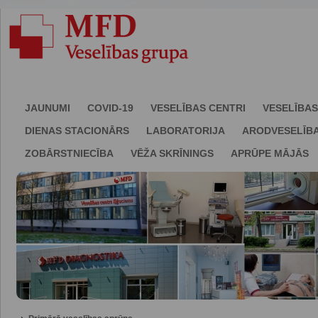
JAUNUMI
COVID-19
VESELĪBAS CENTRI
VESELĪBAS
DIENAS STACIONĀRS
LABORATORIJA
ARODVESELĪB
ZOBĀRSTNIECĪBA
VĒŽA SKRĪNINGS
APRŪPE MĀJĀS