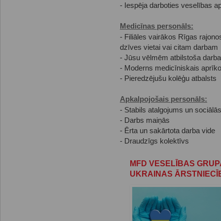
- Iespēja darboties veselības a
Medicīnas personāls:
- Filiāles vairākos Rīgas rajono
dzīves vietai vai citam darbam
- Jūsu vēlmēm atbilstoša darba
- Moderns medicīniskais aprīko
- Pieredzējušu kolēģu atbalsts
Apkalpojošais personāls:
- Stabils atalgojums un sociālās
- Darbs maiņās
- Ērta un sakārtota darba vide
- Draudzīgs kolektīvs
MFD VESELĪBAS GRUP
UKRAINAS ĀRSTNIEC