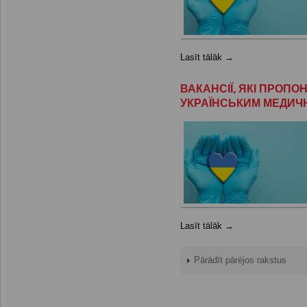
Lasīt tālāk →
ВАКАНСІЇ, ЯКІ ПРОП
УКРАЇНСЬКИМ МЕДИЧ
Lasīt tālāk →
Pārādīt pārējos rakstus