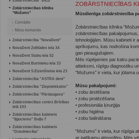
Zobārstniecība "BILD"
ZOBĀRSTNIECĪBAS KL
Zobārstniecības klīnika
“Možums”
M
ū
sdien
ī
ga zob
ā
rstniec
ī
ba p
Cenrādis
Zobārstniecības klīnika “Možum
Mūsu komanda
zobārstniecības pakalpojumus, 
tehnoloģijām. Mūsu kabineti ir 
Zobārstniecība "NovaDent"
aprīkojumu, kas nodrošina komf
NovaDent Zolitūdes iela 34
gan pieaugušajiem.
NovaDent Stabu iela 52
Mēs rūpējamies par katru pacien
NovaDent Burtnieku iela 33
attieksmi, rūpīgu diagnostiku 
NovaDent S.Eizenšteina iela 23
“Možums” ir vieta, kur jūtama 
Zobārstniecība "ASTRA dent"
M
ū
su pakalpojumi
:
Zobārstniecība ''Ziepniekkalns''
• zobu ārstēšana
Zobārstniecība ''Pārdaugava''
• zobu protēzēšana
Zobārstniecības centrs Brīvības
• profesionāla ķirurģija
ielā 103
• zobu higiēna
Zobārstniecības kabinets
• zobu balināšana
"Iļģuciems" Buļļu 7
Zobārstniecības kabinets
“Možums” ir vieta, kur rūpīga a
"Dziedniecība''
ar patīkamu atmosfēru. Mēs vēla