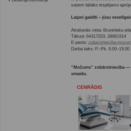
Lietderīga informācija
saņem labāko iespējamo aprūpi
Laipni gaidīti – jūsu veselīga
Atrašanās vieta: Bruņinieku iel
Tālruņi: 64317203, 28061914
E-pasts:
zobarstnieciba.mozu
Darba laiks: P.–Pk. 8.00–19.00
“Možums” zobārstniecība — 
smaidu.
CENRĀDIS