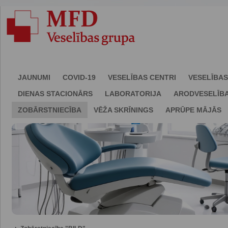
JAUNUMI
COVID-19
VESELĪBAS CENTRI
VESELĪBAS
DIENAS STACIONĀRS
LABORATORIJA
ARODVESELĪB
ZOBĀRSTNIECĪBA
VĒŽA SKRĪNINGS
APRŪPE MĀJĀS