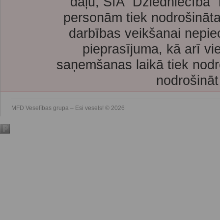
daļu, SIA “Dziedniecība”
personām tiek nodrošināta
darbības veikšanai nepie
pieprasījuma, kā arī vi
saņemšanas laikā tiek nodr
nodrošināt
MFD Veselības grupa – Esi vesels! © 2026