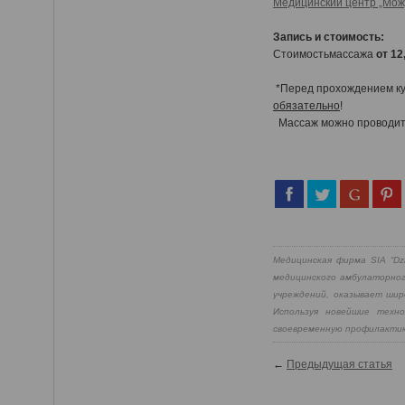
Медицинский центр „Мож
Запись и стоимость:
Стоимостьмассажа
от 12
*Перед прохождением ку
обязательно
!
Массаж можно проводит
Медицинская фирма SIA “Dz
медицинского амбулаторног
учреждений, оказывает шир
Используя новейшие техн
своевременную профилактик
←
Предыдущая статья