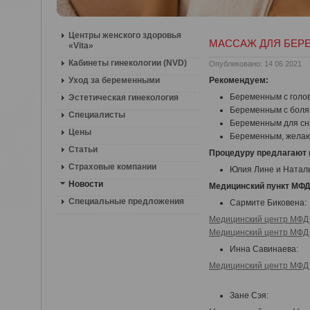
Центры женского здоровья
МАССАЖ ДЛЯ БЕР
«Vita»
Кабинеты гинекологии (NVD)
Опубликовано: 14 06 2021
Уход за беременными
Рекомендуем:
Беременным с голов
Эстетическая гинекология
Беременным с болям
Специалисты
Беременным для сня
Цены
Беременным, желаю
Статьи
Процедур
у
предлагают
Страховые компании
Юлия Лине и Натал
Новости
Медицинский пункт МФД
Специальные предложения
Сармите Би
Медицинский центр МФД
Медицинский центр МФД 
Инна Савинаева:
Медицинский центр МФД 
Зане Сэ