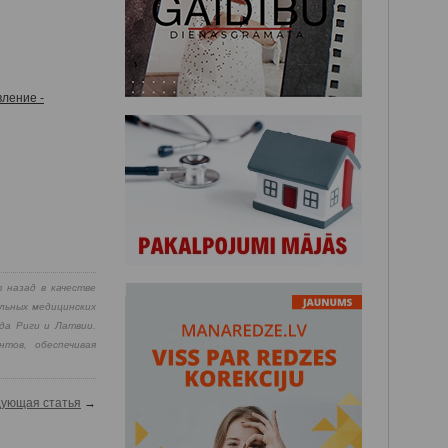
ление -
 назад в качестве
льных медицинских
да Риги и Латвии.
тов, обеспечивая
ующая статья
→