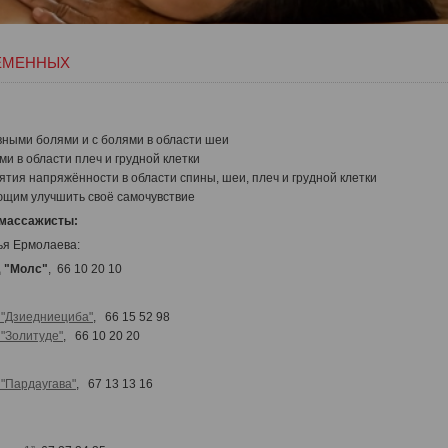
ЕМЕННЫХ
ными болями и с болями в области шеи
и в области плеч и грудной клетки
тия напряжённости в области спины, шеи, плеч и грудной клетки
щим улучшить своё самочувствие
массажисты
:
ья Ермолаева:
 "Молс"
,
66 10 20 10
ковена:
 "Дзиедниециба"
, 66 15 52 98
"Золитуде"
,
66 10 20 20
"Пардаугава"
,
67 13 13 16
я: