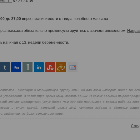
умс-1”
, 67 27 34 35
,00
до
27,00
евро
, в зависимости от вида лечебного массажа.
рса массажа обязательно проконсультируйтесь с врачом гинекологом.
Направ
ь начиная с 13.
недели беременности.
iedniecība”, входящая в Медицинскую группу МФД, начала свою историю более 50 лет
о учреждения. В настоящее время МФД, являясь одним из самых больших широкопрофи
окий спектр медицинских услуг более чем 400 000 пациентов в разных районах горо
ологии и опыт врачей, основной целью МФД является забота о здоровье пациен
у, эффективную диагностику и лечение.
След