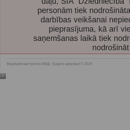
daļu, SIA “Dziedniecība”
personām tiek nodrošināta
darbības veikšanai nepie
pieprasījuma, kā arī vi
saņemšanas laikā tiek nodr
nodrošināt
Медицинская группа МФД - Будьте здоровы! © 2026