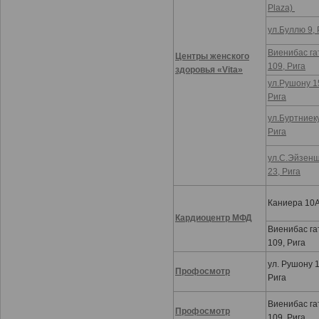
Plaza)
ул.Буллю 9, 
Виенибас га
Центры женского
109, Рига
здоровья «Vita»
ул.Рушону 1
Рига
ул.Буртниеку
Рига
ул.С.Эйзен
23, Рига
Каниера 10А
Кардиоцентр МФД
Виенибас га
109, Рига
ул. Рушону 1
Профосмотр
Рига
Виенибас га
Профосмотр
109, Рига