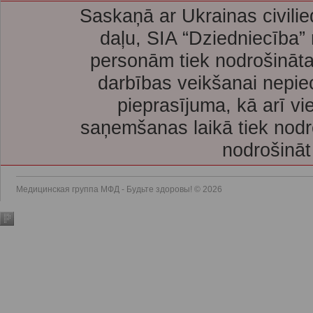
Saskaņā ar Ukrainas civilie
daļu, SIA “Dziedniecība”
personām tiek nodrošināta
darbības veikšanai nepie
pieprasījuma, kā arī vi
saņemšanas laikā tiek nodr
nodrošināt
Медицинская группа МФД - Будьте здоровы! © 2026