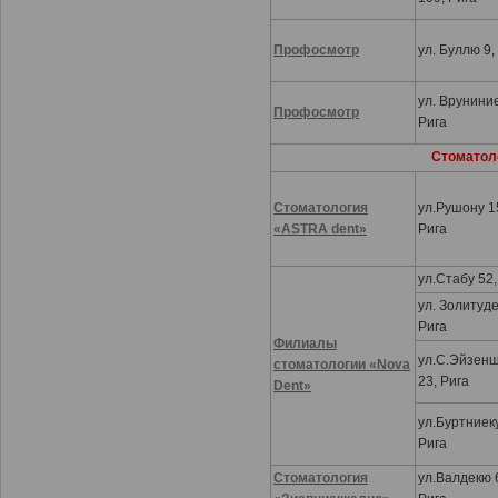
Профосмотр
ул. Буллю 9,
ул. Вруниние
Профосмотр
Рига
Стоматол
Стоматология
ул.Рушону 1
«ASTRA dent»
Рига
ул.Стабу 52,
ул. Золитуде
Рига
Филиалы
ул.С.Эйзен
стоматологии «Nova
23, Рига
Dent»
ул.Буртниеку
Рига
Стоматология
ул.Валдекю 