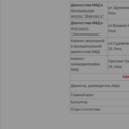
Диагностика МФД в
ул. Бруниние
Медицинском
Рига
центре "Можумс-1"
Диагностика МФД в
ул.Валдекю 
Докторате
Рига
"Зиепниеккалнс"
Кабинет визуальной
ул.Садовник
и функциональной
20, Рига
диагностики MФД
Кабинет
Проспект Гр
эхокардиографии
29, Огре
МФД
Адм
Директор, руководитель бюро
Главный врач
Бухгалтер
Отдел статистики