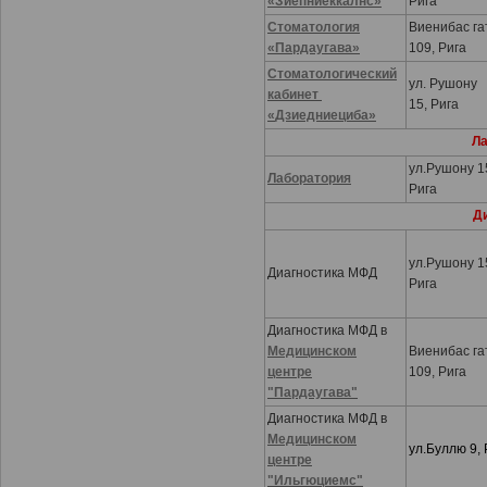
«Зиепниеккалнс»
Рига
Стоматология
Виенибас га
«
Пардаугава
»
109, Рига
Стоматологический
ул. Рушону
кабинет
15, Рига
«
Дзиедниециба
»
Ла
ул.Рушону 1
Лаборатория
Рига
Д
ул.Рушону 1
Диагностика МФД
Рига
Диагностика МФД в
Медицинском
Виенибас га
центре
109, Рига
"Пардаугава"
Диагностика МФД в
Медицинском
ул.Буллю 9, 
центре
"Ильгюциемс"