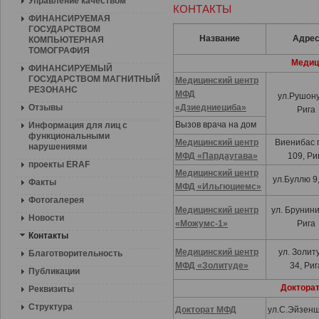
Управление качеством
КОНТАКТЫ
ФИНАНСИРУЕМАЯ
ГОСУДАРСТВОМ
Название
Адре
КОМПЬЮТЕРНАЯ
ТОМОГРАФИЯ
Медиц
ФИНАНСИРУЕМЫЙ
ГОСУДАРСТВОМ МАГНИТНЫЙ
Медицинский центр
РЕЗОНАНС
МФД
ул.Рушону
Отзывы
«Дзиедниециба»
Рига
Вызов врача на дом
Информация для лиц с
функциональными
Медицинский центр
Виенибас 
нарушениями
МФД «Пардаугава»
109, Ри
проекты ERAF
Медицинский центр
ул.Буллю 9,
Факты
МФД «Ильгюциемс»
Фотогалерея
Медицинский центр
ул. Брунини
Новости
«Можумс-1»
Рига
Контакты
Медицинский центр
ул. Золит
Благотворительность
МФД
«
Золитуде
»
34, Риг
Публикации
Доктора
Реквизиты
Структура
Докторат МФД
ул.С.Эйзен