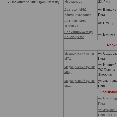
«Межциемс»
23, Рига
Политика защиты данных МФД
Докторат МФД
ул. Валдекю 
«Зиепниеккалнс»
Рига
Докторат МФД
ул. Прушу 13
«Прушу»
Поликлиника МФД
ул. Буллю 7,
Ильгюциемс
Медиц
Медицинский пункт
ул. Сахарова
МФД
Рига
ул. Иерику 3,
Медицинский пункт
T/C Domina
МФД
Shopping
Медицинский пункт
ул. Дзирнаву
МФД
Рига
Специализ
ул.Бруниниек
Рига
ул.Мукусалас
Рига, (т/ц Rī