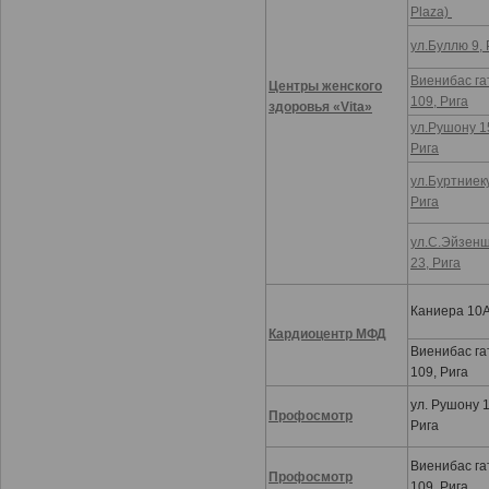
Plaza)
ул.Буллю 9, 
Виенибас га
Центры женского
109, Рига
здоровья «Vita»
ул.Рушону 1
Рига
ул.Буртниеку
Рига
ул.С.Эйзен
23, Рига
Каниера 10А
Кардиоцентр МФД
Виенибас га
109, Рига
ул. Рушону 1
Профосмотр
Рига
Виенибас га
Профосмотр
109, Рига