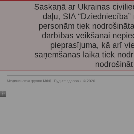
Saskaņā ar Ukrainas civilie
daļu, SIA “Dziedniecība”
personām tiek nodrošināta
darbības veikšanai nepie
pieprasījuma, kā arī vi
saņemšanas laikā tiek nodr
nodrošināt
Медицинская группа МФД - Будьте здоровы! © 2026