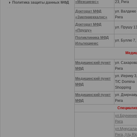
«Межциемс»
23, Рига
Политика защиты данных МФД
Докторат МФД
ул. Валдекю 
«Зиепниеккалнс»
Рига
Докторат МФД
ул. Прушу 13
«Прушу»
Поликлиника МФД
ул. Буллю 7,
Ильгюциемс
Медиц
Медицинский пункт
ул. Сахарова
МФД
Рига
ул. Иерику 3,
Медицинский пункт
T/C Domina
МФД
Shopping
Медицинский пункт
ул. Дзирнаву
МФД
Рига
Специализ
ул.Бруниниек
Рига
ул.Мукусалас
Рига, (т/ц Rī