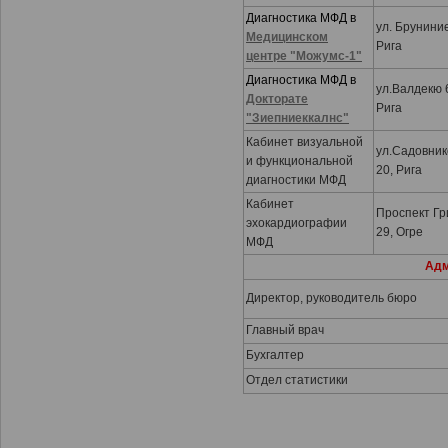
Диагностика МФД в
ул. Бруниние
Медицинском
Рига
центре "Можумс-1"
Диагностика МФД в
ул.Валдекю 
Докторате
Рига
"Зиепниеккалнс"
Кабинет визуальной
ул.Садовник
и функциональной
20, Рига
диагностики MФД
Кабинет
Проспект Гр
эхокардиографии
29, Огре
МФД
Адм
Директор, руководитель бюро
Главный врач
Бухгалтер
Отдел статистики