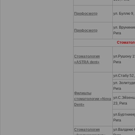
Профосмотр
ул. Буллю 9,
ул. Вруниние
Профосмотр
Рига
Стоматол
Стоматология
ул.Рушону 1
«ASTRA dent»
Рига
ул.Стабу 52,
ул. Золитуде
Рига
Филиалы
ул.С.Эйзен
стоматологии «Nova
23, Рига
Dent»
ул.Буртниеку
Рига
Стоматология
ул.Валдекю 