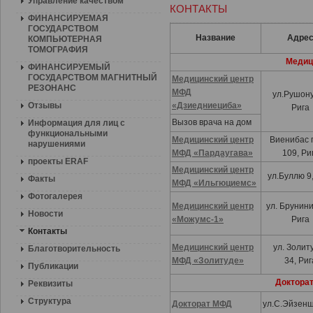
Управление качеством
КОНТАКТЫ
ФИНАНСИРУЕМАЯ
ГОСУДАРСТВОМ
Название
Адре
КОМПЬЮТЕРНАЯ
ТОМОГРАФИЯ
Медиц
ФИНАНСИРУЕМЫЙ
ГОСУДАРСТВОМ МАГНИТНЫЙ
Медицинский центр
РЕЗОНАНС
МФД
ул.Рушону
Отзывы
«Дзиедниециба»
Рига
Вызов врача на дом
Информация для лиц с
функциональными
Медицинский центр
Виенибас 
нарушениями
МФД «Пардаугава»
109, Ри
проекты ERAF
Медицинский центр
ул.Буллю 9,
Факты
МФД «Ильгюциемс»
Фотогалерея
Медицинский центр
ул. Брунини
Новости
«Можумс-1»
Рига
Контакты
Медицинский центр
ул. Золит
Благотворительность
МФД
«
Золитуде
»
34, Риг
Публикации
Доктора
Реквизиты
Структура
Докторат МФД
ул.С.Эйзен