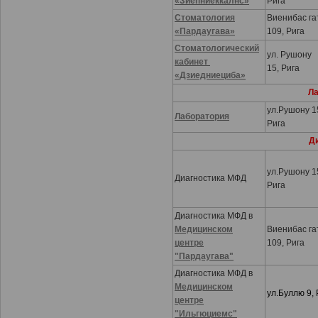
«Зиепниеккалнс»
Рига
Стоматология
Виенибас га
«
Пардаугава
»
109, Рига
Стоматологический
ул. Рушону
кабинет
15, Рига
«
Дзиедниециба
»
Ла
ул.Рушону 1
Лаборатория
Рига
Д
ул.Рушону 1
Диагностика МФД
Рига
Диагностика МФД в
Медицинском
Виенибас га
центре
109, Рига
"Пардаугава"
Диагностика МФД в
Медицинском
ул.Буллю 9, 
центре
"Ильгюциемс"