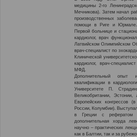
медицины 2-го Ленинградск
Мечникова). Затем начал ра
производственных заболева
помощи в Риге и Юрмале.
Первой больнице и стациона
кардиолог, врач функциона
Латвийском Олимпийском Об
врач-специалист по эхокард
Клинической университетско
кардиолог, врач-специалис
МФД.
Дополнительный опыт 
квалификации в кардиологи
Университете П. Стради
Великобритании, Эстонии, 
Европейских конгрессов (в
России, Колумбии). Выступал
в Греции с рефератом 
дополнительная хорда лев
научно – практических лекци
как в Балтии, так и за рубежо