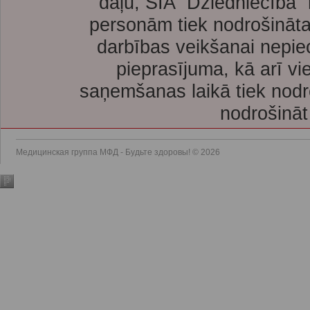
daļu, SIA “Dziedniecība”
personām tiek nodrošināta
darbības veikšanai nepie
pieprasījuma, kā arī vi
saņemšanas laikā tiek nodr
nodrošināt
Медицинская группа МФД - Будьте здоровы! © 2026