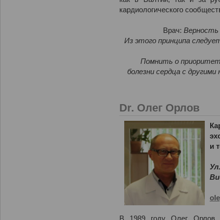
кардиологического сообщест
Врач:
Верность 
Из этого принципа следует
Помнить о приоритет
болезни сердца с другими 
Dr. Олег Орлов
Ка
эх
и 
Ул
Ви
ol
В 1989 году Олег Орлов 