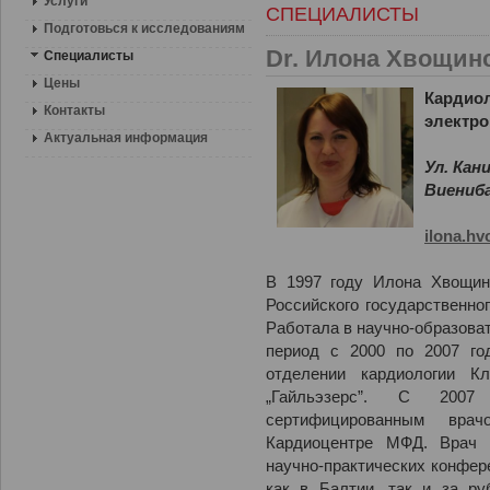
Услуги
СПЕЦИАЛИСТЫ
Подготовься к исследованиям
Dr. Илона Хвощин
Специалисты
Цены
Кардиол
Контакты
электро
Актуальная информация
Ул. Кани
Виениба
ilona.h
В 1997 году Илона Хвощин
Российского государственно
Работала в научно-образова
период с 2000 по 2007 го
отделении кардиологии Кл
„Гайльэзерс”. С 2007
сертифицированным врач
Кардиоцентре МФД. Врач 
научно-практических конфере
как в Балтии, так и за ру