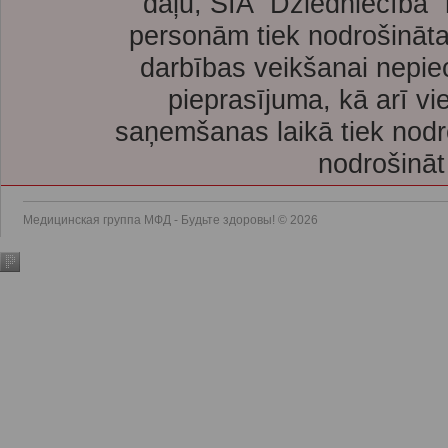
daļu, SIA “Dziedniecība”
personām tiek nodrošināta
darbības veikšanai nepie
pieprasījuma, kā arī vi
saņemšanas laikā tiek nodr
nodrošināt
Медицинская группа МФД - Будьте здоровы! © 2026