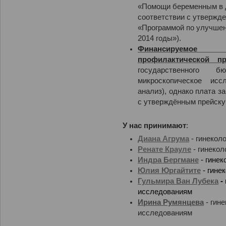
«Помощи беременным в д
соответствии с утвержд
«Программой по улучшен
2014 годы»).
Финансируемое
гос
профилактической п
государственного 
микроскопическое исс
анализ), однако плата з
с утверждённым прейску
У нас принимают
:
Диана Агрума
- гинекол
Ренате Крауле
- гинекол
Индра Бергмане
-
гинек
Юлия Юргайтите
-
гине
Гульмира Ван Лубека
-
исследованиям
Ирина Румянцева
- гине
исследованиям