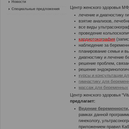
Новости
Центр женского здоровья МФ
Специальные предложения
лечение и диагностику г
взятие анализов, лечеб
все виды ультрасонограф
проведение кольпоскопи
кардиотокография
(запис
наблюдение за беременн
планирование семьи и в
диагностику и лечение 
решение проблем, связа
решение эндокринологич
курсы и консультации
дл
г
имнастик
у
для беремен
массаж
для беременных
Центр женского здоровья “Vit
предлагает:
Ведение беременности
рамках данной программ
гинекологу, ультрасоног
приложением правил Каби