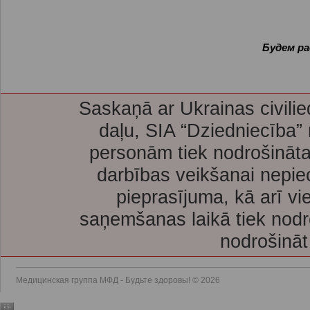
Будем ра
Saskaņā ar Ukrainas civilie
daļu, SIA “Dziedniecība”
personām tiek nodrošināta
darbības veikšanai nepie
pieprasījuma, kā arī vi
saņemšanas laikā tiek nodr
nodrošināt
Медицинская группа МФД - Будьте здоровы! © 2026