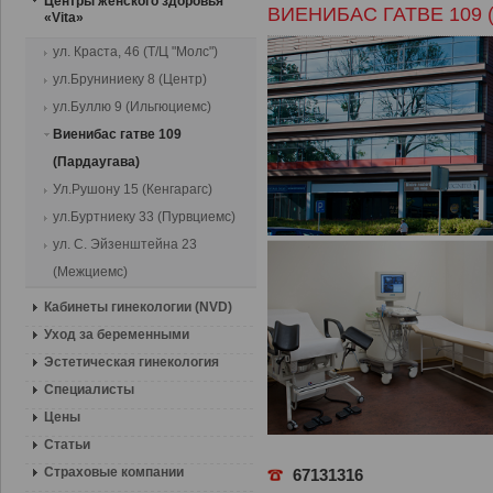
Центры женского здоровья
ВИЕНИБАС ГАТВЕ 109 
«Vita»
ул. Краста, 46 (Т/Ц "Молс")
ул.Бруниниеку 8 (Центр)
ул.Буллю 9 (Ильгюциемс)
Виенибас гатве 109
(Пардаугава)
Ул.Рушону 15 (Кенгарагс)
ул.Буртниеку 33 (Пурвциемс)
ул. С. Эйзенштейна 23
(Межциемс)
Кабинеты гинекологии (NVD)
Уход за беременными
Эстетическая гинекология
Специалисты
Цены
Статьи
Страховые компании
6713131
6