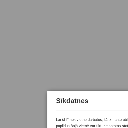
Sīkdatnes
Lai šī tīmekļvietne darbotos, tā izmanto ob
papildus šajā vietnē var tikt izmantotas sta