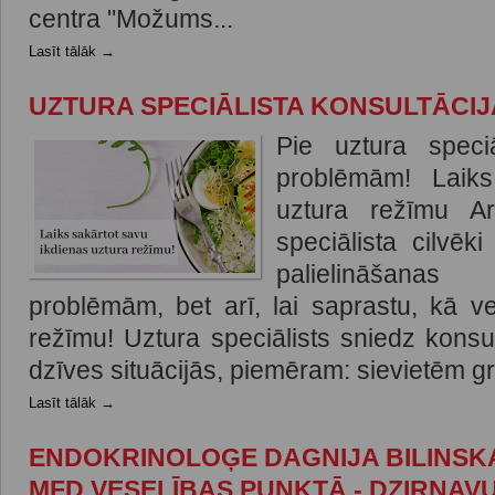
centra "Možums...
Lasīt tālāk →
UZTURA SPECIĀLISTA KONSULTĀCIJ
Pie uztura speci
problēmām! Laiks
uztura režīmu A
speciālista cilvēk
palielināšana
problēmām, bet arī, lai saprastu, kā v
režīmu! Uztura speciālists sniedz konsu
dzīves situācijās, piemēram: sievietēm gr
Lasīt tālāk →
ENDOKRINOLOĢE DAGNIJA BILINSKA
MFD VESELĪBAS PUNKTĀ - DZIRNAVU