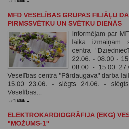
Lasīt tālāk →
MFD VESELĪBAS GRUPAS FILIĀĻU DA
PIRMSSVĒTKU UN SVĒTKU DIENĀS
Informējam par MF
laika izmaiņām 
centra "Dziedniec
22.06. - 08.00 - 15
08.00 - 15.00 27
Veselības centra "Pārdaugava" darba laik
15.00 23.06. - slēgts 24.06. - slēgt
Veselības...
Lasīt tālāk →
ELEKTROKARDIOGRĀFIJA (EKG) VE
"MOŽUMS-1"