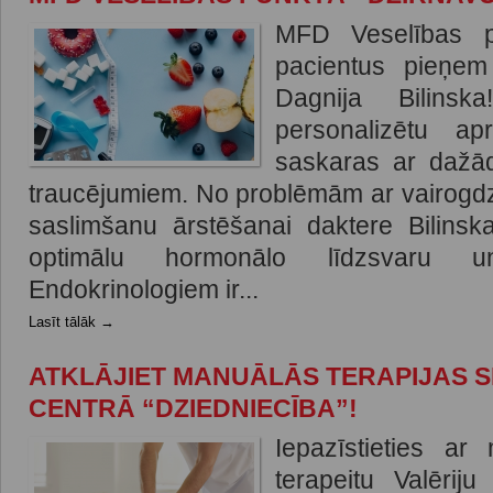
MFD Veselības p
pacientus pieņem 
Dagnija Bilinsk
personalizētu ap
saskaras ar dažā
traucējumiem. No problēmām ar vairogdzi
saslimšanu ārstēšanai daktere Bilins
optimālu hormonālo līdzsvaru un
Endokrinologiem ir...
Lasīt tālāk →
ATKLĀJIET MANUĀLĀS TERAPIJAS S
CENTRĀ “DZIEDNIECĪBA”!
Iepazīstieties a
terapeitu Valērij