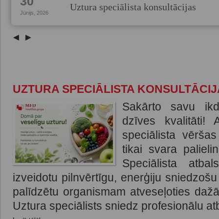
30
Uztura speciālista konsultācijas
Jūnijs, 2026
◄
►
UZTURA SPECIĀLISTA KONSULTĀCIJ
Sakārto savu ik
dzīves kvalitāti!
speciālista vēršas
tikai svara paliel
Speciālista atbal
izveidotu pilnvērtīgu, enerģiju sniedzoš
palīdzētu organismam atveseļoties daž
Uztura speciālists sniedz profesionālu atb