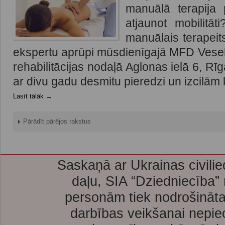
manuālā terapija
atjaunot mobilitā
manuālais terapeit
ekspertu aprūpi mūsdienīgajā MFD Vesel
rehabilitācijas nodaļā Aglonas ielā 6, Rīg
ar divu gadu desmitu pieredzi un izcilām 
Lasīt tālāk →
Pārādīt pārējos rakstus
Saskaņā ar Ukrainas civilie
daļu, SIA “Dziedniecība”
personām tiek nodrošināta
darbības veikšanai nepie