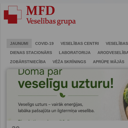
JAUNUMI
COVID-19
VESELĪBAS CENTRI
VESELĪBAS
DIENAS STACIONĀRS
LABORATORIJA
ARODVESELĪB
ZOBĀRSTNIECĪBA
VĒŽA SKRĪNINGS
APRŪPE MĀJĀS