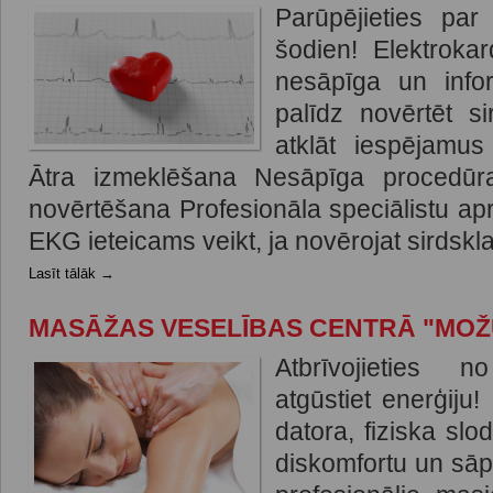
Parūpējieties par
šodien! Elektroka
nesāpīga un info
palīdz novērtēt si
atklāt iespējamus
Ātra izmeklēšana Nesāpīga procedūra
novērtēšana Profesionāla speciālistu ap
EKG ieteicams veikt, ja novērojat sirdskla
Lasīt tālāk →
MASĀŽAS VESELĪBAS CENTRĀ "MO
Atbrīvojieties 
atgūstiet enerģiju!
datora, fiziska sl
diskomfortu un sā