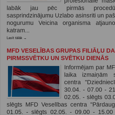
profesionālie masi
labāk jau pēc pirmās procedū
sasprindzinājumu Uzlabo asinsriti un pa
nogurumu Veicina organisma atjaunoš
katram...
Lasīt tālāk →
MFD VESELĪBAS GRUPAS FILIĀĻU DA
PIRMSSVĒTKU UN SVĒTKU DIENĀS
Informējam par MF
laika izmaiņām 
centra "Dziedniec
30.04. - 07.00 - 2
02.05. - slēgts 03.
slēgts MFD Veselības centra "Pārdaug
01.05. - slēgts 02.05. - 09.00 - 15.00