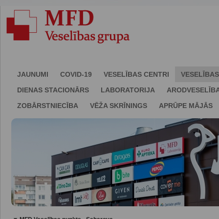
JAUNUMI
COVID-19
VESELĪBAS CENTRI
VESELĪBAS
DIENAS STACIONĀRS
LABORATORIJA
ARODVESELĪB
ZOBĀRSTNIECĪBA
VĒŽA SKRĪNINGS
APRŪPE MĀJĀS