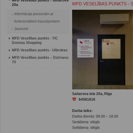
MFD Veselības punkts - Saharova
MFD VESELĪBAS PUNKTS - 
20a
Informācija personām ar
funkcionāliem traucējumiem
Jaunumi
MFD Veselības punkts - T/C
Domina Shopping
MFD Veselības punkts - Ulbrokas
MFD Veselības punkts – Dzirnavu
70
Saharova iela 20a, Rīga
64581816
Darba laiks:
Darba dienās: 08.00 – 18.00
Sestdiena: slēgts
Svētdiena: slēgts