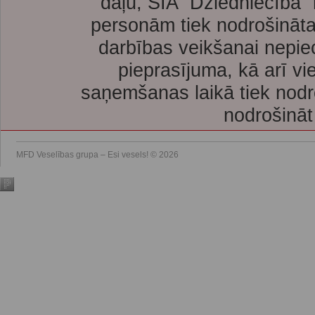
daļu, SIA “Dziedniecība”
personām tiek nodrošināta
darbības veikšanai nepie
pieprasījuma, kā arī vi
saņemšanas laikā tiek nodr
nodrošināt
MFD Veselības grupa – Esi vesels! © 2026