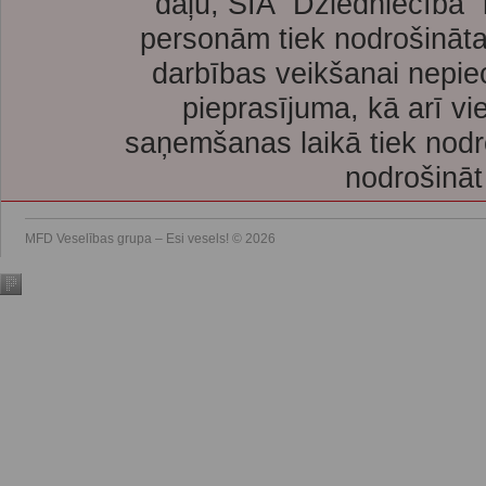
daļu, SIA “Dziedniecība”
personām tiek nodrošināta
darbības veikšanai nepie
pieprasījuma, kā arī vi
saņemšanas laikā tiek nodr
nodrošināt
MFD Veselības grupa – Esi vesels! © 2026