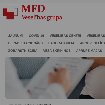
JAUNUMI
COVID-19
VESELĪBAS CENTRI
VESELĪBAS
DIENAS STACIONĀRS
LABORATORIJA
ARODVESELĪB
ZOBĀRSTNIECĪBA
VĒŽA SKRĪNINGS
APRŪPE MĀJĀS