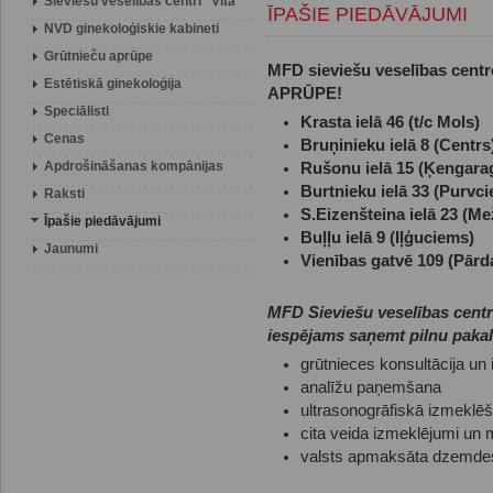
Sieviešu veselības centri "Vita"
ĪPAŠIE PIEDĀVĀJUMI
NVD ginekoloģiskie kabineti
Grūtnieču aprūpe
MFD sieviešu veselības cent
Estētiskā ginekoloģija
APRŪPE!
Speciālisti
Krasta ielā 46 (t/c 
Cenas
Bruņinieku ielā 8 (C
Apdrošināšanas kompānijas
Rušonu ielā 15 (Ķen
Burtnieku ielā 33 (Pu
Raksti
S.Eizenšteina ielā 23 
Īpašie piedāvājumi
Buļļu ielā 9 (Iļģuc
Jaunumi
Vienības gatvē 109 (Pā
MFD Sieviešu veselības centr
iespējams saņemt pilnu paka
grūtnieces konsultācija u
analīžu paņemšana
ultrasonogrāfiskā izmeklē
cita veida izmeklējumi un 
valsts apmaksāta dzemde