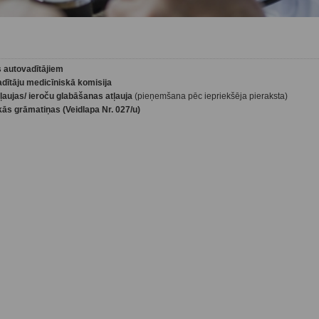
s autovadītājiem
dītāju medicīniskā komisija
ļaujas/ ieroču glabāšanas atļauja
(pieņemšana pēc iepriekšēja pieraksta)
kās grāmatiņas (
Veidlapa Nr. 027/u
)