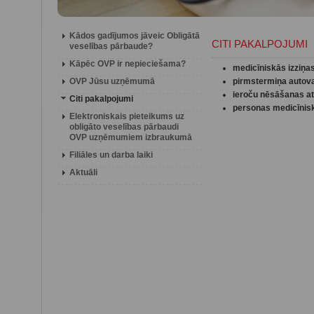
Kādos gadījumos jāveic Obligātā
CITI PAKALPOJUMI
veselības pārbaude?
Kāpēc OVP ir nepieciešama?
medicīniskās izziņa
OVP Jūsu uzņēmumā
pirmstermiņa autova
ieroču nēsāšanas at
Citi pakalpojumi
personas medicīnis
Elektroniskais pieteikums uz
obligāto veselības pārbaudi
OVP uzņēmumiem izbraukumā
Filiāles un darba laiki
Aktuāli