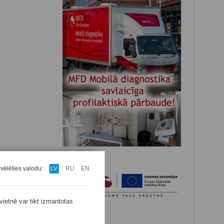
zvēlēties valodu:
LV
RU
EN
vietnē var tikt izmantotas