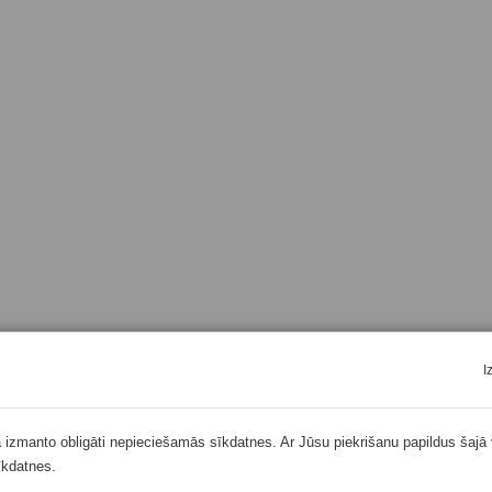
I
ā izmanto obligāti nepieciešamās sīkdatnes. Ar Jūsu piekrišanu papildus šajā 
īkdatnes.