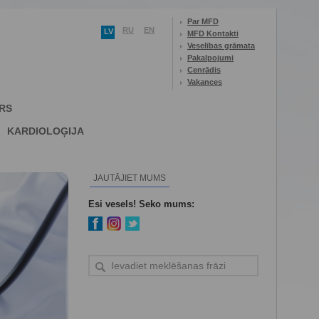
Par MFD
RU
EN
LV
MFD Kontakti
Veselības grāmata
Pakalpojumi
Cenrādis
Vakances
RS
KARDIOLOĢIJA
JAUTĀJIET MUMS
Esi vesels! Seko mums: