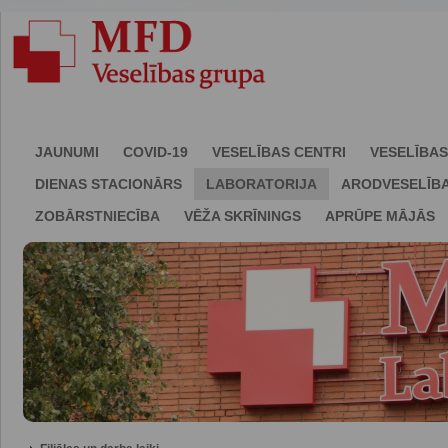
JAUNUMI
COVID-19
VESELĪBAS CENTRI
VESELĪBAS
DIENAS STACIONĀRS
LABORATORIJA
ARODVESELĪB
ZOBĀRSTNIECĪBA
VĒŽA SKRĪNINGS
APRŪPE MĀJĀS