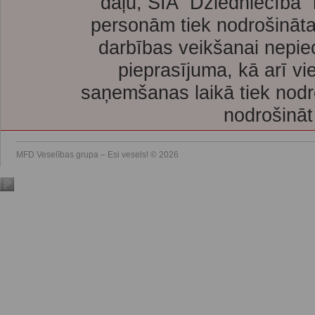
daļu, SIA “Dziedniecība”
personām tiek nodrošināta
darbības veikšanai nepie
pieprasījuma, kā arī vi
saņemšanas laikā tiek nodr
nodrošināt
MFD Veselības grupa – Esi vesels! © 2026