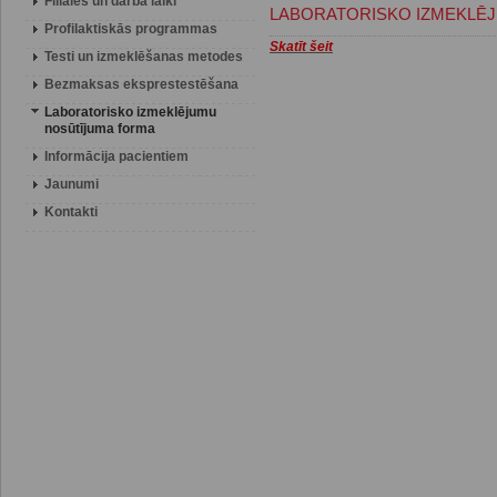
Filiāles un darba laiki
LABORATORISKO IZMEKLĒ
Profilaktiskās programmas
Skatīt šeit
Testi un izmeklēšanas metodes
Bezmaksas eksprestestēšana
Laboratorisko izmeklējumu
nosūtījuma forma
Informācija pacientiem
Jaunumi
Kontakti