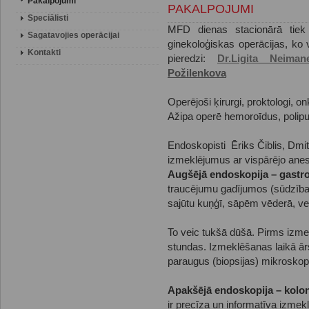
Pakalpojumi
PAKALPOJUMI
Speciālisti
MFD dienas stacionārā tiek 
Sagatavojies operācijai
ginekoloģiskas operācijas, ko ve
Kontakti
pieredzi:
Dr.Ligita Neiman
Požilenkova
Operējoši ķirurgi, proktologi, on
Ažipa operē hemoroīdus, polipu
Endoskopisti Ēriks Čiblis, Dmi
izmeklējumus ar vispārējo anes
Augšējā endoskopija – gastro
traucējumu gadījumos (sūdzība
sajūtu kuņģī, sāpēm vēderā, v
To veic tukšā dūšā. Pirms izme
stundas. Izmeklēšanas laikā ā
paraugus (biopsijas) mikroskop
Apakšējā endoskopija – kolo
ir precīza un informatīva izmek