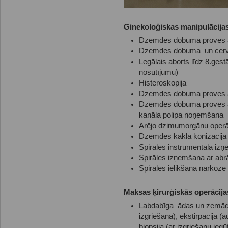
Ginekoloģiskas manipulācija
Dzemdes dobuma proves a
Dzemdes dobuma un cervikā
Legālais aborts līdz 8.ges
nosūtījumu)
Histeroskopija
Dzemdes dobuma proves abr
Dzemdes dobuma proves abr
kanāla polipa noņemšana
Ārējo dzimumorgānu operā
Dzemdes kakla konizācija
Spirāles instrumentāla iz
Spirāles izņemšana ar abrā
Spirāles ielikšana narkozē
Maksas ķirurģiskās operācija
Labdabīga ādas un zemādas
izgriešana), ekstirpācija (
biopsija (ar izgriešanu ie