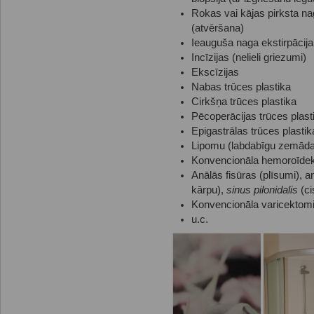
Rokas vai kājas pirksta na
(atvēršana)
Ieauguša naga ekstirpācija
Incīzijas (nelieli griezumi)
Ekscīzijas
Nabas trūces plastika
Cirkšņa trūces plastika
Pēcoperācijas trūces plast
Epigastrālas trūces plastik
Lipomu (labdabīgu zemāda
Konvencionāla hemoroīdekt
Anālās fisūras (plīsumi), a
kārpu),
sinus pilonidalis
(ci
Konvencionāla varicektomij
u.c.