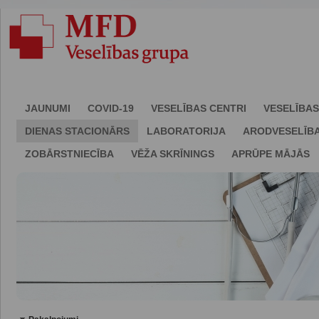
JAUNUMI
COVID-19
VESELĪBAS CENTRI
VESELĪBAS
DIENAS STACIONĀRS
LABORATORIJA
ARODVESELĪB
ZOBĀRSTNIECĪBA
VĒŽA SKRĪNINGS
APRŪPE MĀJĀS