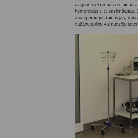
diagnosticēt resnās un taisnās 
hemoroidus u.c. saslimšanas. 
audu paraugus (biopsijas) mikro
dažādu polipu vai audzēju izņ