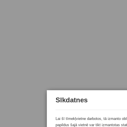
Sīkdatnes
Lai šī tīmekļvietne darbotos, tā izmanto ob
papildus šajā vietnē var tikt izmantotas sta