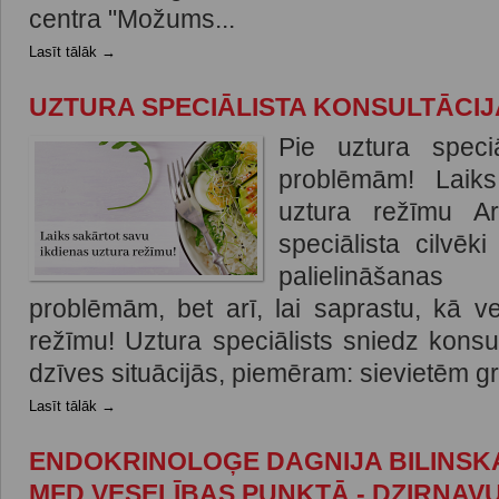
centra "Možums...
Lasīt tālāk →
UZTURA SPECIĀLISTA KONSULTĀCIJ
Pie uztura speci
problēmām! Laiks
uztura režīmu A
speciālista cilvēk
palielināšana
problēmām, bet arī, lai saprastu, kā v
režīmu! Uztura speciālists sniedz konsu
dzīves situācijās, piemēram: sievietēm gr
Lasīt tālāk →
ENDOKRINOLOĢE DAGNIJA BILINSKA
MFD VESELĪBAS PUNKTĀ - DZIRNAVU