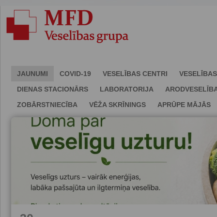
JAUNUMI
COVID-19
VESELĪBAS CENTRI
VESELĪBAS
DIENAS STACIONĀRS
LABORATORIJA
ARODVESELĪB
ZOBĀRSTNIECĪBA
VĒŽA SKRĪNINGS
APRŪPE MĀJĀS