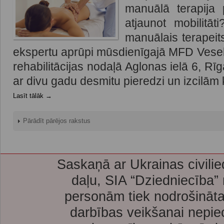
manuālā terapija
atjaunot mobilitā
manuālais terapeit
ekspertu aprūpi mūsdienīgajā MFD Vesel
rehabilitācijas nodaļā Aglonas ielā 6, Rīg
ar divu gadu desmitu pieredzi un izcilām 
Lasīt tālāk →
Pārādīt pārējos rakstus
Saskaņā ar Ukrainas civilie
daļu, SIA “Dziedniecība”
personām tiek nodrošināta
darbības veikšanai nepie