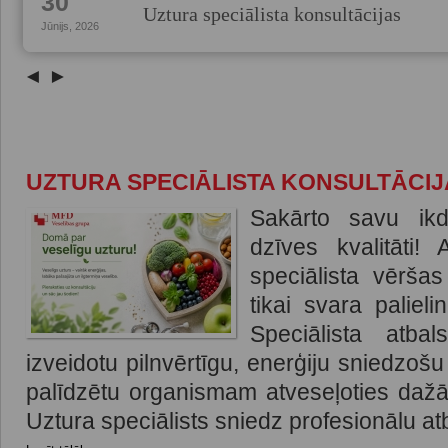
30
Uztura speciālista konsultācijas
Jūnijs, 2026
◄
►
UZTURA SPECIĀLISTA KONSULTĀCIJ
Sakārto savu ik
dzīves kvalitāti!
speciālista vēršas
tikai svara paliel
Speciālista atbal
izveidotu pilnvērtīgu, enerģiju sniedzoš
palīdzētu organismam atveseļoties daž
Uztura speciālists sniedz profesionālu atb