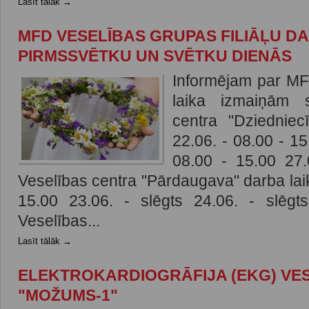
Lasīt tālāk →
MFD VESELĪBAS GRUPAS FILIĀĻU DA
PIRMSSVĒTKU UN SVĒTKU DIENĀS
Informējam par MF
laika izmaiņām 
centra "Dziedniec
22.06. - 08.00 - 15
08.00 - 15.00 27
Veselības centra "Pārdaugava" darba laik
15.00 23.06. - slēgts 24.06. - slēgt
Veselības...
Lasīt tālāk →
ELEKTROKARDIOGRĀFIJA (EKG) VE
"MOŽUMS-1"