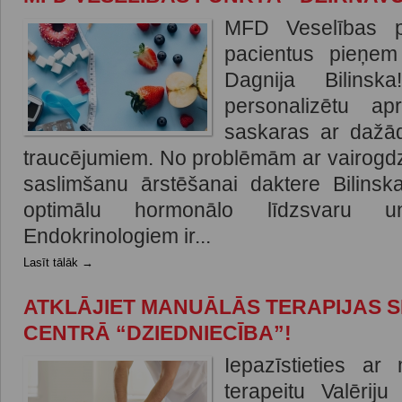
MFD Veselības p
pacientus pieņem 
Dagnija Bilinsk
personalizētu ap
saskaras ar dažā
traucējumiem. No problēmām ar vairogdzi
saslimšanu ārstēšanai daktere Bilins
optimālu hormonālo līdzsvaru un
Endokrinologiem ir...
Lasīt tālāk →
ATKLĀJIET MANUĀLĀS TERAPIJAS S
CENTRĀ “DZIEDNIECĪBA”!
Iepazīstieties a
terapeitu Valērij