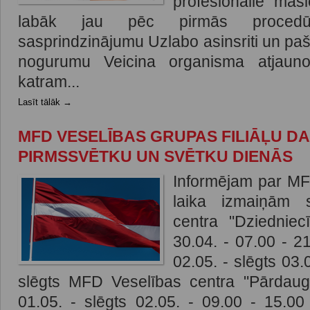
profesionālie masi
labāk jau pēc pirmās procedū
sasprindzinājumu Uzlabo asinsriti un pa
nogurumu Veicina organisma atjaunoš
katram...
Lasīt tālāk →
MFD VESELĪBAS GRUPAS FILIĀĻU DA
PIRMSSVĒTKU UN SVĒTKU DIENĀS
Informējam par MF
laika izmaiņām 
centra "Dziedniec
30.04. - 07.00 - 2
02.05. - slēgts 03.
slēgts MFD Veselības centra "Pārdaug
01.05. - slēgts 02.05. - 09.00 - 15.00