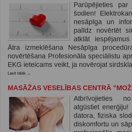
Parūpējieties par
šodien! Elektroka
nesāpīga un info
palīdz novērtēt si
atklāt iespējamus
Ātra izmeklēšana Nesāpīga procedūra
novērtēšana Profesionāla speciālistu ap
EKG ieteicams veikt, ja novērojat sirdskla
Lasīt tālāk →
MASĀŽAS VESELĪBAS CENTRĀ "MO
Atbrīvojieties 
atgūstiet enerģiju!
datora, fiziska sl
diskomfortu un sā