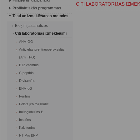
Filiāles un darba laiki
CITI LABORATORIJAS IZME
Profilaktiskās programmas
Testi un izmeklēšanas metodes
Bioķīmijas analīzes
Citi laboratorijas izmeklējumi
ANA IGG
Antivielas pret tireoperoksidāzi
(Anti TPO)
B12 vitamīns
C peptīds
D vitamīns
ENA IgG
Feritīns
Folāts jeb folijskābe
Imūnglobulīns E
Insulīns
Kalcitonīns
NT Pro BNP