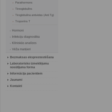
Parathormons
Tireoglobulīns
Tiroglobulīna antivielas (Anti Tg)
Troponīns T
Hormoni
Infekciju diagnostika
Klīniskās analīzes
Vēža marķieri
Bezmaksas eksprestestēšana
Laboratorisko izmeklējumu
nosūtījuma forma
Informācija pacientiem
Jaunumi
Kontakti