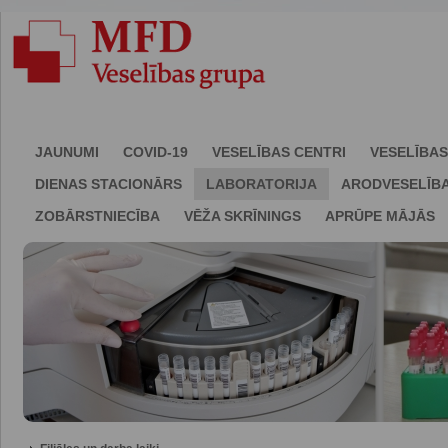
JAUNUMI
COVID-19
VESELĪBAS CENTRI
VESELĪBAS
DIENAS STACIONĀRS
LABORATORIJA
ARODVESELĪB
ZOBĀRSTNIECĪBA
VĒŽA SKRĪNINGS
APRŪPE MĀJĀS