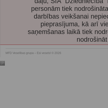
daļu, SIA “Dziedniecība”
personām tiek nodrošināta
darbības veikšanai nepie
pieprasījuma, kā arī vi
saņemšanas laikā tiek nodr
nodrošināt
MFD Veselības grupa – Esi vesels! © 2026