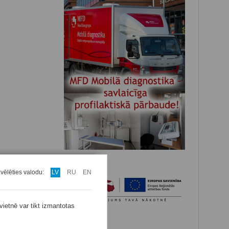
zvēlēties valodu:
LV
RU
EN
vietnē var tikt izmantotas