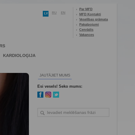
Par MFD
RU
EN
LV
MFD Kontakti
Veselības grāmata
Pakalpojumi
Cenrādis
Vakances
RS
KARDIOLOĢIJA
JAUTĀJIET MUMS
Esi vesels! Seko mums: