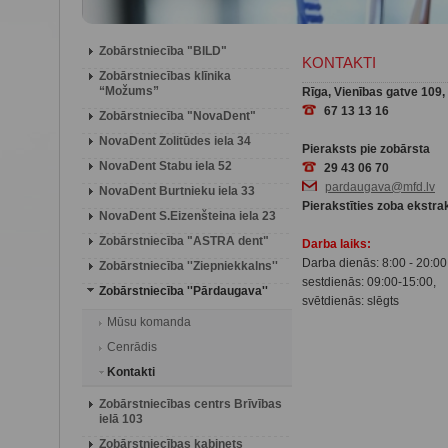
Zobārstniecība "BILD"
KONTAKTI
Zobārstniecības klīnika
“Možums”
Rīga, Vienības gatve 109, 
67 13 13 16
Zobārstniecība "NovaDent"
NovaDent Zolitūdes iela 34
Pieraksts pie zobārsta
NovaDent Stabu iela 52
29 43 06 70
pardaugava@mfd.lv
NovaDent Burtnieku iela 33
Pierakstīties zoba ekstrakc
NovaDent S.Eizenšteina iela 23
Zobārstniecība "ASTRA dent"
Darba laiks:
Darba dienās: 8:00 - 20:00
Zobārstniecība ''Ziepniekkalns''
sestdienās: 09:00-15:00,
Zobārstniecība ''Pārdaugava''
svētdienās: slēgts
Mūsu komanda
Cenrādis
Kontakti
Zobārstniecības centrs Brīvības
ielā 103
Zobārstniecības kabinets