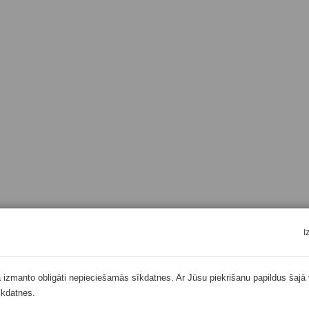
I
ā izmanto obligāti nepieciešamās sīkdatnes. Ar Jūsu piekrišanu papildus šajā 
īkdatnes.