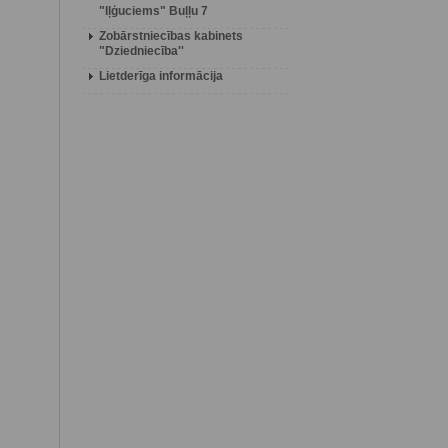
"Iļģuciems" Buļļu 7
Zobārstniecības kabinets
"Dziedniecība''
Lietderīga informācija