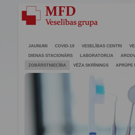
JAUNUMI
COVID-19
VESELĪBAS CENTRI
VE
DIENAS STACIONĀRS
LABORATORIJA
ARODV
ZOBĀRSTNIECĪBA
VĒŽA SKRĪNINGS
APRŪPE