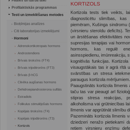
Filiāles un darba laiki
KORTIZOLS
Profilaktiskās programmas
Kortizola tests tiek veikts, l
Testi un izmeklēšanas metodes
diagnosticētu slimības, kas 
Bioķīmijas analīzes
piemēram, Kušinga sindromu (k
(virsnieru steroīdu deficīts). 
Citi laboratorijas izmeklējumi
un ārstēšanas efektivitātes 
Hormoni
supresijas terapijas vai hormon
Adrenokortikotropais hormons
hormons, kas regulē enerģi
Androstendions
asinsspiedienu, imūnreakciju, s
Brīvais tiroksīns (FT4)
kognitīvās funkcijas. Kortizol
visaugstākais tas ir agrā rītā
Brīvais trijodtironīns (FT3)
svārstības un stresa ietekm
Brīvais β-hCG
paraugus kortizola mērījumiem
Cilvēka augšanas hormons
Paaugstināts kortizola līmenis 
Dehidroepiandrosterona sulfāts
taču tas var pieaugt arī fiziol
Estradiols
stipras stresa reakcijas, p
alkoholisma vai grūtniecības l
Folikulus stimulējošais hormons
līmenis var apgrūtināt slimību d
Kopējais tiroksīns (T4)
Pazemināts kortizola līmenis v
Kopējais trijodtironīns (T3)
dziedzeri neražo pietiekami d
Kortizols
retiem virsnieru enzīmu def