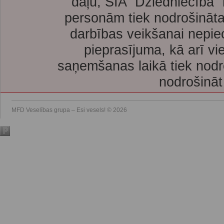
daļu, SIA “Dziedniecība”
personām tiek nodrošināta
darbības veikšanai nepie
pieprasījuma, kā arī vi
saņemšanas laikā tiek nodr
nodrošināt
MFD Veselības grupa – Esi vesels! © 2026