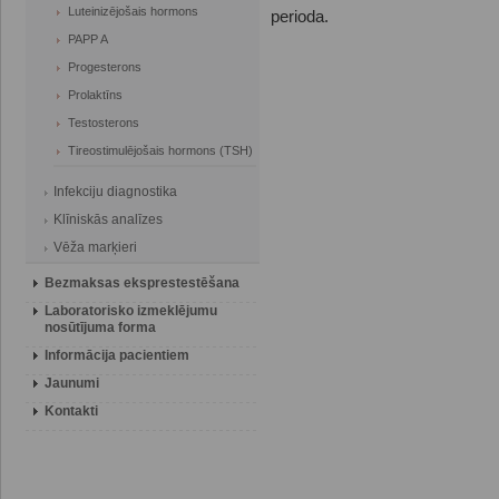
Luteinizējošais hormons
perioda.
PAPP A
Progesterons
Prolaktīns
Testosterons
Tireostimulējošais hormons (TSH)
Infekciju diagnostika
Klīniskās analīzes
Vēža marķieri
Bezmaksas eksprestestēšana
Laboratorisko izmeklējumu
nosūtījuma forma
Informācija pacientiem
Jaunumi
Kontakti