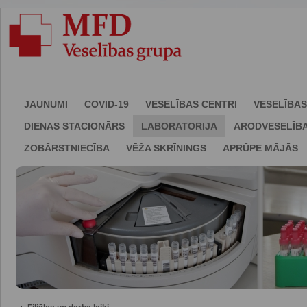
JAUNUMI
COVID-19
VESELĪBAS CENTRI
VESELĪBAS
DIENAS STACIONĀRS
LABORATORIJA
ARODVESELĪB
ZOBĀRSTNIECĪBA
VĒŽA SKRĪNINGS
APRŪPE MĀJĀS