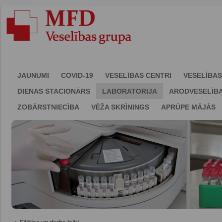
JAUNUMI
COVID-19
VESELĪBAS CENTRI
VESELĪBAS
DIENAS STACIONĀRS
LABORATORIJA
ARODVESELĪB
ZOBĀRSTNIECĪBA
VĒŽA SKRĪNINGS
APRŪPE MĀJĀS