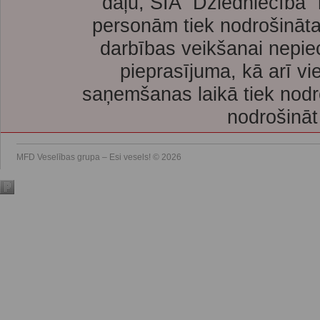
daļu, SIA “Dziedniecība”
personām tiek nodrošināta
darbības veikšanai nepie
pieprasījuma, kā arī vi
saņemšanas laikā tiek nodr
nodrošināt
MFD Veselības grupa – Esi vesels! © 2026