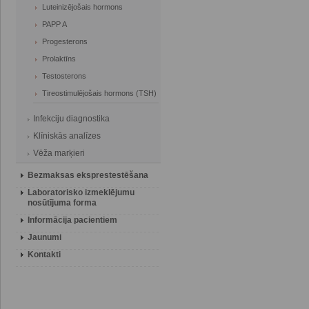
Luteinizējošais hormons
PAPP A
Progesterons
Prolaktīns
Testosterons
Tireostimulējošais hormons (TSH)
Infekciju diagnostika
Klīniskās analīzes
Vēža marķieri
Bezmaksas eksprestestēšana
Laboratorisko izmeklējumu
nosūtījuma forma
Informācija pacientiem
Jaunumi
Kontakti