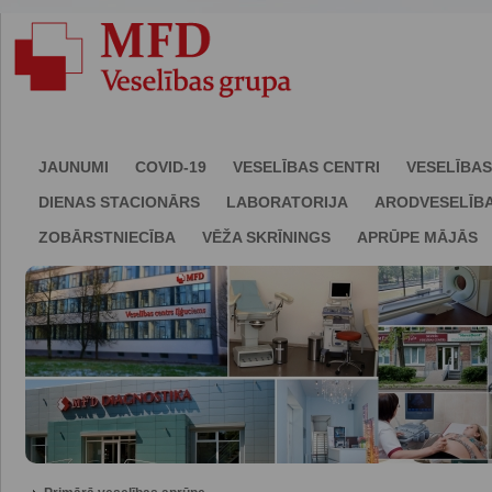
JAUNUMI
COVID-19
VESELĪBAS CENTRI
VESELĪBAS
DIENAS STACIONĀRS
LABORATORIJA
ARODVESELĪB
ZOBĀRSTNIECĪBA
VĒŽA SKRĪNINGS
APRŪPE MĀJĀS