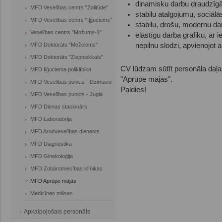
dinamisku darbu draudzīgā
MFD Veselības centrs "Zolitūde"
stabilu atalgojumu, sociālās
MFD Veselības centrs "Iļģuciems"
stabilu, drošu, modernu dar
Veselības centrs "Možums-1"
elastīgu darba grafiku, ar i
MFD Doktorāts "Mežciems"
nepilnu slodzi, apvienojot a
MFD Doktorāts "Ziepniekkals"
CV lūdzam sūtīt personāla daļa
MFD Iļģuciema poliklīnika
"Aprūpe mājās".
MFD Veselības punkts - Dzirnavu
Paldies!
MFD Veselības punkts - Jugla
MFD Dienas stacionārs
MFD Laboratorija
MFD Arodveselības dienests
MFD Diagnostika
MFD Ginekoloģija
MFD Zobārstniecības klīnikas
MFD Aprūpe mājās
Medicīnas māsas
Apkalpojošais personāls