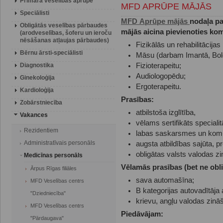
Primārā veselības aprūpe
MFD APRŪPE MĀJĀS
Speciālisti
MFD Aprūpe mājās
nodaļa pa
Obligātās veselības pārbaudes
mājās aicina pievienoties ko
(arodveselības, šoferu un ieroču
nēsāšanas atļaujas pārbaudes)
Fizikālās un rehabilitācija
Bērnu ārsti-speciālisti
Māsu (darbam Imantā, Bold
Diagnostika
Fizioterapeitu;
Audiologopēdu;
Ginekoloģija
Ergoterapeitu.
Kardioloģija
Prasības:
Zobārstniecība
atbilstoša izglītība,
Vakances
vēlams sertifikāts specialit
Rezidentiem
labas saskarsmes un komu
Administratīvais personāls
augsta atbildības sajūta, pr
obligātas valsts valodas z
Medicīnas personāls
Vēlamās prasības (bet ne obli
Ārpus Rīgas filiāles
sava automašīna;
MFD Veselības centrs
B kategorijas autovadītāja 
"Dziedniecība"
krievu, angļu valodas zinā
MFD Veselības centrs
Piedāvājam:
"Pārdaugava"