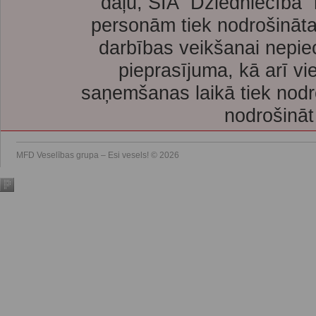
daļu, SIA “Dziedniecība”
personām tiek nodrošināta
darbības veikšanai nepie
pieprasījuma, kā arī vi
saņemšanas laikā tiek nodr
nodrošināt
MFD Veselības grupa – Esi vesels! © 2026