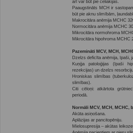
arī var būt pie celiakijas.
Paaugstināts MCH ir sastopam
būt pie aknu slimībām, ļaundabīg
Makrocitāra anēmija MCHC 320
Normocitāra anēmija MCHC 300
Mikrocitāra normohroma MCHC
Mikrocitāra hipohroma MCHC 2
Pazemināti MCV, MCH, MCHC rā
Dzelzs deficīta anēmija, īpaši, 
Kuņģa patoloģijas (īpaši hip
rezekcijas) un dzelzs resorbc
Hroniskas slimības (tuberkulo
slimības).
Citi cēloņi: atkārtota grūtni
periodā.
Normāli MCV, MCH, MCHC, bet
Akūta asiņošana.
Aplāzijas ar pancitopēniju.
Mielosupresija – akūtas leikoz
Anēmija pacientiem ar nieru sl