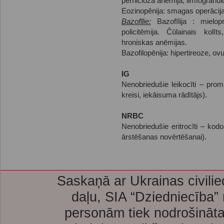
perniciozā anēmija, limfogranu
Eozinopēnija: smagas operācija
Bazofīlie:
Bazofīlija : mielopr
policitēmija. Čūlainais kolī
hroniskas anēmijas.
Bazofilopēnija: hipertireoze, ov
IG
Nenobriedušie leikocīti – promi
kreisi, iekāisuma rādītājs).
NRBC
Nenobriedušie eritrocīti – kodo
ārstēšanas novērtēšanai).
Saskaņā ar Ukrainas civilie
daļu, SIA “Dziedniecība”
personām tiek nodrošināta