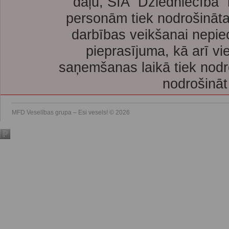
daļu, SIA “Dziedniecība”
personām tiek nodrošināta
darbības veikšanai nepie
pieprasījuma, kā arī vi
saņemšanas laikā tiek nodr
nodrošināt
MFD Veselības grupa – Esi vesels! © 2026