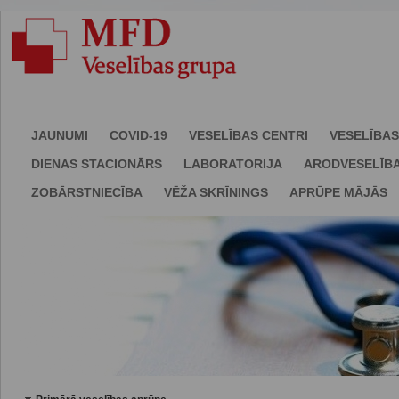
JAUNUMI
COVID-19
VESELĪBAS CENTRI
VESELĪBAS
DIENAS STACIONĀRS
LABORATORIJA
ARODVESELĪB
ZOBĀRSTNIECĪBA
VĒŽA SKRĪNINGS
APRŪPE MĀJĀS