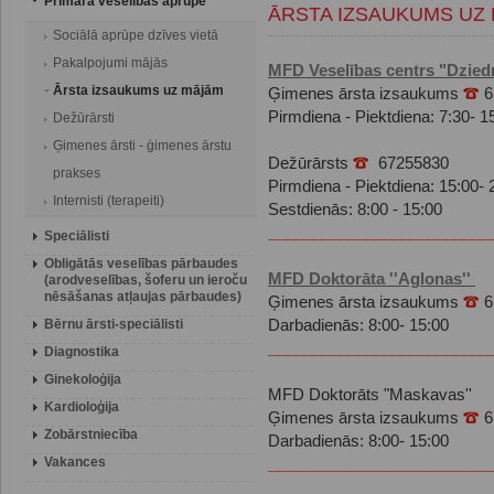
Primārā veselības aprūpe
ĀRSTA IZSAUKUMS UZ
Sociālā aprūpe dzīves vietā
Pakalpojumi mājās
MFD Veselības centrs "Dziedn
Ārsta izsaukums uz mājām
Ģimenes ārsta izsaukums
6
Pirmdiena - Piektdiena: 7:30- 1
Dežūrārsti
Ģimenes ārsti - ģimenes ārstu
Dežūrārsts
67255830
prakses
Pirmdiena - Piektdiena: 15:00- 
Internisti (terapeiti)
Sestdienās: 8:00 - 15:00
_________________________
Speciālisti
Obligātās veselības pārbaudes
MFD Doktorāta ''Aglonas''
(arodveselības, šoferu un ieroču
nēsāšanas atļaujas pārbaudes)
Ģimenes ārsta izsaukums
6
Bērnu ārsti-speciālisti
Darbadienās: 8:00- 15:00
_________________________
Diagnostika
Ginekoloģija
MFD Doktorāts "Maskavas''
Kardioloģija
Ģimenes ārsta izsaukums
6
Zobārstniecība
Darbadienās: 8:00- 15:00
Vakances
_________________________