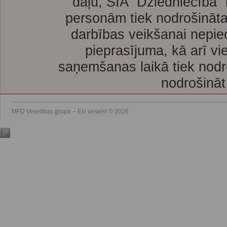
daļu, SIA “Dziedniecība”
personām tiek nodrošināta
darbības veikšanai nepie
pieprasījuma, kā arī vi
saņemšanas laikā tiek nodr
nodrošināt
MFD Veselības grupa – Esi vesels! © 2026