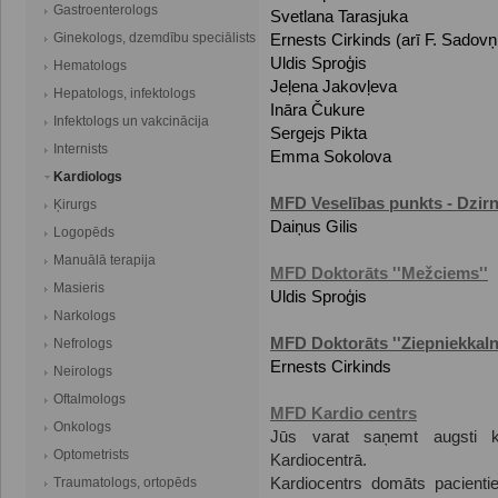
Gastroenterologs
Svetlana Tarasjuka
Ginekologs, dzemdību speciālists
Ernests Cirkinds (arī F. Sadovņ
Uldis Sproģis
Hematologs
Jeļena Jakovļeva
Hepatologs, infektologs
Ināra Čukure
Infektologs un vakcinācija
Sergejs Pikta
Internists
Emma Sokolova
Kardiologs
MFD Veselības punkts - Dzir
Ķirurgs
Daiņus Gilis
Logopēds
Manuālā terapija
MFD Doktorāts ''Mežciems''
Masieris
Uldis Sproģis
Narkologs
MFD Doktorāts ''Ziepniekkaln
Nefrologs
Ernests Cirkinds
Neirologs
Oftalmologs
MFD Kardio centrs
Onkologs
Jūs varat saņemt augsti kv
Optometrists
Kardiocentrā.
Traumatologs, ortopēds
Kardiocentrs domāts pacient