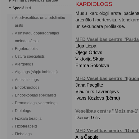
Primārā veselības aprūpe
KARDIOLOGS
Speciālisti
Mūsu kardiologi ārstē pacien
Arodveselības un arodslimību
arteriālo hipertensiju, stenokard
ārsts
un sekundārā profilaksē.
Asinsvadu doplerogrāfijas
MFD Veselības centrs ''Pārda
metodes ārsts
Līga Liepa
Ergoterapeits
Oļegs Orlovs
Uztura speciālists
Viktorija Skuja
Alergologs
Emma Sokolova
Algologs (sāpju kabinets)
MFD Veselības centrs ''Iļģuci
Anesteziologs
Jana Paeglīte
Endokrinologs
Vladimirs Lavrentjevs
Endoskopijas speciālists
Ivans Kozlovs (bērnu)
Dermatologs, venerologs
Dietologs
Veselības centrs ''Možums-1'
Dainus Gilis
Fizikālā terapija
Fizioterapeits
MFD Veselības centrs ''Dziedn
Flebologs
Alla Čapule