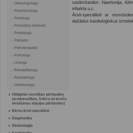
saslimšanām: hipertonija, išēm
Otolaringologs
infarkta u.c.
Pneimonologs
Ārsti-speciālisti ar vismūsd
Podologs
dažādus kardioloģiskus izmekl
Procedūru kabinets
Proktologs
Psihiatrs
Psihoterapeits
Psihologs
Urologs
Rehabilitologs
Reimatologs
Vertebrologs
Obligātās veselības pārbaudes
(arodveselības, šoferu un ieroču
nēsāšanas atļaujas pārbaudes)
Bērnu ārsti-speciālisti
Diagnostika
Ginekoloģija