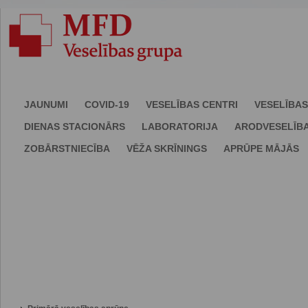
JAUNUMI
COVID-19
VESELĪBAS CENTRI
VESELĪBAS
DIENAS STACIONĀRS
LABORATORIJA
ARODVESELĪB
ZOBĀRSTNIECĪBA
VĒŽA SKRĪNINGS
APRŪPE MĀJĀS