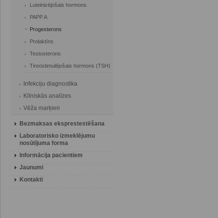
Luteinizējošais hormons
PAPP A
Progesterons
Prolaktīns
Testosterons
Tireostimulējošais hormons (TSH)
Infekciju diagnostika
Klīniskās analīzes
Vēža marķieri
Bezmaksas eksprestestēšana
Laboratorisko izmeklējumu
nosūtījuma forma
Informācija pacientiem
Jaunumi
Kontakti