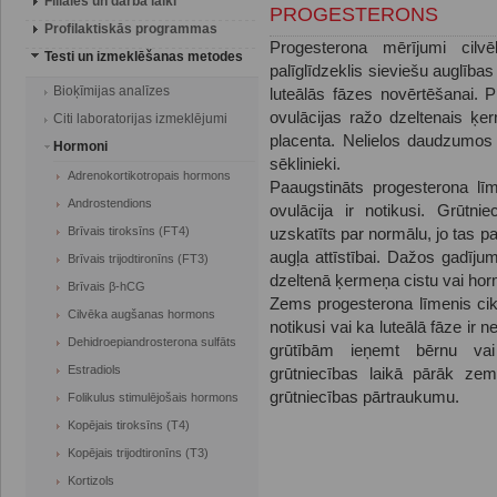
Filiāles un darba laiki
PROGESTERONS
Profilaktiskās programmas
Progesterona mērījumi cil
Testi un izmeklēšanas metodes
palīglīdzeklis sieviešu auglības
Bioķīmijas analīzes
luteālās fāzes novērtēšanai. 
ovulācijas ražo dzeltenais ķer
Citi laboratorijas izmeklējumi
placenta. Nelielos daudzumos t
Hormoni
sēklinieki.
Adrenokortikotropais hormons
Paaugstināts progesterona līm
Androstendions
ovulācija ir notikusi. Grūtni
Brīvais tiroksīns (FT4)
uzskatīts par normālu, jo tas 
augļa attīstībai. Dažos gadīju
Brīvais trijodtironīns (FT3)
dzeltenā ķermeņa cistu vai horm
Brīvais β-hCG
Z
ems progesterona līmenis cikl
Cilvēka augšanas hormons
notikusi vai ka luteālā fāze ir
Dehidroepiandrosterona sulfāts
grūtībām ieņemt bērnu vai
Estradiols
grūtniecības laikā pārāk ze
grūtniecības pārtraukumu.
Folikulus stimulējošais hormons
Kopējais tiroksīns (T4)
Kopējais trijodtironīns (T3)
Kortizols