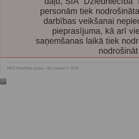
daļu, SIA “Dziedniecība”
personām tiek nodrošināta
darbības veikšanai nepie
pieprasījuma, kā arī vi
saņemšanas laikā tiek nodr
nodrošināt
MFD Veselības grupa – Esi vesels! © 2026