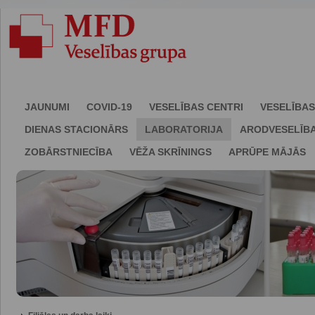
JAUNUMI
COVID-19
VESELĪBAS CENTRI
VESELĪBAS
DIENAS STACIONĀRS
LABORATORIJA
ARODVESELĪB
ZOBĀRSTNIECĪBA
VĒŽA SKRĪNINGS
APRŪPE MĀJĀS