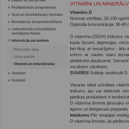
Filiāles un darba laiki
VITAMĪNI UN MINERĀLV
Profilaktiskās programmas
Vitamīns D
Testi un izmeklēšanas metodes
Normas vērtības: 30-100 ng/m
Bezmaksas eksprestestēšana
Optimāla koncentrācija: 36-40
Laboratorisko izmeklējumu
nosūtījuma forma
D vitamīna (25OH) trūkums rada
Informācija pacientiem
kaulu lūzumi, depresijas, vēzi
bet tikai, ar nosacījumu - ādu 
Pilna asins aina
krēms ar saules staru aizsar
Urīna analīze
pietiekošā daudzumā. Samazinā
Vitamīni un minerālvielas
vecākiem cilvēkiem.
SVARĪGI!
Solārijs nestimulē D
Jaunumi
Kontakti
Vasaras laikā uzkrātais vitamī
trūkums jau var ietekmēt ves
pārtikas produktiem ir ierobežot
D vitamīna līmenis jānosaka vi
ilgums un lietojamais preparāts 
Ieteikums
Pēc terapijas noslēgu
D vitamīna līmenis, lai pārliecinā