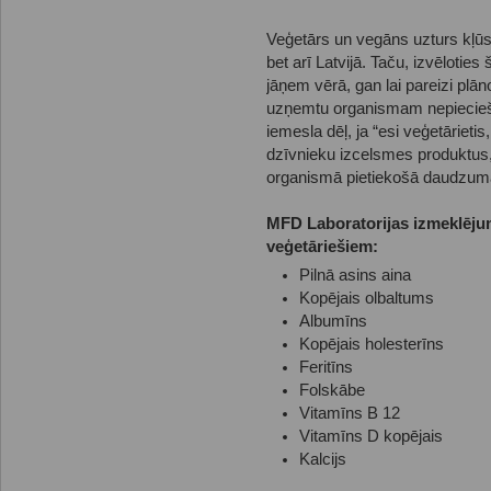
Veģetārs un vegāns uzturs kļūs
bet arī Latvijā. Taču, izvēlotie
jāņem vērā, gan lai pareizi plā
uzņemtu organismam nepiecieša
iemesla dēļ, ja “esi veģetārietis
dzīvnieku izcelsmes produktus, 
organismā pietiekošā daudzumā 
MFD Laboratorijas izmeklēj
veģetāriešiem:
Pilnā asins aina
Kopējais olbaltums
Albumīns
Kopējais holesterīns
Feritīns
Folskābe
Vitamīns B 12
Vitamīns D kopējais
Kalcijs