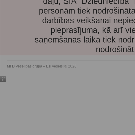
daļu, SIA “Dziedniecība”
personām tiek nodrošināta
darbības veikšanai nepie
pieprasījuma, kā arī vi
saņemšanas laikā tiek nodr
nodrošināt
MFD Veselības grupa – Esi vesels! © 2026