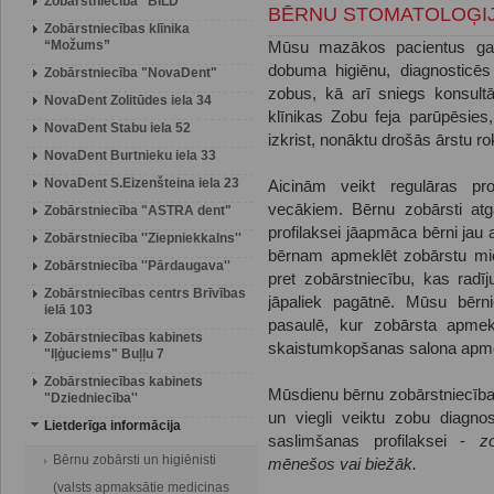
Zobārstniecība "BILD"
BĒRNU STOMATOLOĢI
Zobārstniecības klīnika
“Možums”
Mūsu mazākos pacientus gaid
dobuma higiēnu, diagnosticēs
Zobārstniecība "NovaDent"
zobus, kā arī sniegs konsult
NovaDent Zolitūdes iela 34
klīnikas Zobu feja parūpēsies,
NovaDent Stabu iela 52
izkrist, nonāktu drošās ārstu ro
NovaDent Burtnieku iela 33
NovaDent S.Eizenšteina iela 23
Aicinām veikt regulāras pr
vecākiem. Bērnu zobārsti atg
Zobārstniecība "ASTRA dent"
profilaksei jāapmāca bērni jau
Zobārstniecība ''Ziepniekkalns''
bērnam apmeklēt zobārstu mier
Zobārstniecība ''Pārdaugava''
pret zobārstniecību, kas rad
Zobārstniecības centrs Brīvības
jāpaliek pagātnē. Mūsu bērni
ielā 103
pasaulē, kur zobārsta apmek
Zobārstniecības kabinets
skaistumkopšanas salona apm
"Iļģuciems" Buļļu 7
Zobārstniecības kabinets
Mūsdienu bērnu zobārstniecības
"Dziedniecība''
un viegli veiktu zobu diagn
Lietderīga informācija
saslimšanas profilaksei -
z
Bērnu zobārsti un higiēnisti
mēnešos vai biežāk.
(valsts apmaksātie medicinas