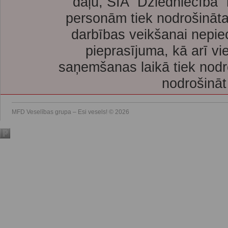
daļu, SIA “Dziedniecība”
personām tiek nodrošināta
darbības veikšanai nepie
pieprasījuma, kā arī vi
saņemšanas laikā tiek nodr
nodrošināt
MFD Veselības grupa – Esi vesels! © 2026