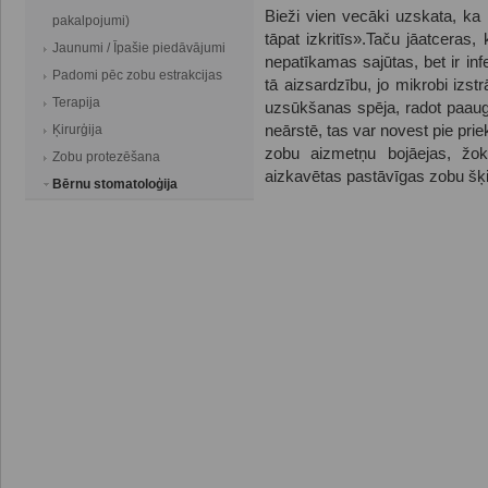
Bieži vien vecāki uzskata, ka 
pakalpojumi)
tāpat izkritīs».Taču jāatceras,
Jaunumi / Īpašie piedāvājumi
nepatīkamas sajūtas, bet ir inf
Padomi pēc zobu estrakcijas
tā aizsardzību, jo mikrobi izst
Terapija
uzsūkšanas spēja, radot paaugs
Ķirurģija
neārstē, tas var novest pie pri
zobu aizmetņu bojāejas, žok
Zobu protezēšana
aizkavētas pastāvīgas zobu šķ
Bērnu stomatoloģija