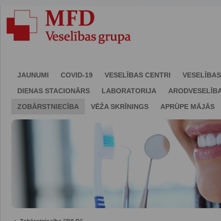
JAUNUMI
COVID-19
VESELĪBAS CENTRI
VESELĪBAS
DIENAS STACIONĀRS
LABORATORIJA
ARODVESELĪB
ZOBĀRSTNIECĪBA
VĒŽA SKRĪNINGS
APRŪPE MĀJĀS