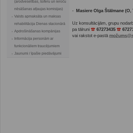
(arodveselības, šoferu un ieroču
nēsāšanas atļaujas komisijas)
-
Masiere Olga Štālmane (O, 
Valsts apmaksāta un maksas
Uz konsultācijām, grupu nodar
rehabilitācija Dienas stacionārā
pa tālruni
67273435
6727
Apdrošināšanas kompānijas
vai rakstot e-pastā
mož
ums@m
Informācija personām ar
funkcionāliem traucējumiem
Jaunumi / īpašie piedāvājumi