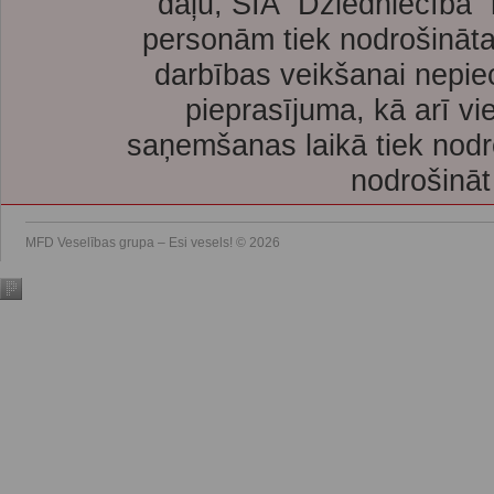
daļu, SIA “Dziedniecība”
personām tiek nodrošināta
darbības veikšanai nepie
pieprasījuma, kā arī vi
saņemšanas laikā tiek nodr
nodrošināt
MFD Veselības grupa – Esi vesels! © 2026