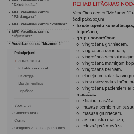
MFD Veselības centrs
REHABILITĀCIJAS NOD
"Dziedniecība"
MFD Veselības centrs
Veselības centra “Možums-1” reh
"Pārdaugava"
šādi pakalpojumi:
MFD Veselības centrs ''Zolitūde''
-
fizioterapeitu konsultācijas,
-
teipošana,
MFD Veselības centrs
''Iļģuciems''
-
grupu nodarbības:
Veselības centrs "Možums-1''
o vingrošana grūtniecēm,
o vingrošana senioriem,
Pakalpojumi
o vingrošana veselai mugura
Zobārstniecība
o vingrošana māmiņām kopā 
Rehabilitācijas nodaļa
o vingrošana bērniem,
o elpceļu profilaktiskā vingr
Fizioterpija
o sirds asinsvadu slimību pro
Mazuļu hendlings
o vingrošana pacientiem ar p
Teipošana
-
masāžas:
o zīdaiņu masāža,
Speciālisti
o masāža bērniem un pusau
Ģimenes ārsts
o masāža grūtniecēm,
o ārstnieciskā masāža,
Cenas
o relaksējošā masāža.
Obligātās veselības pārbaudes