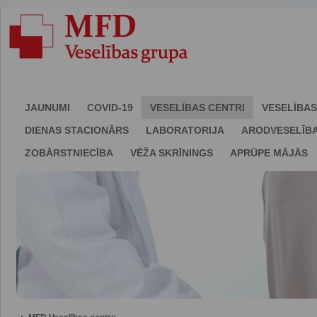
JAUNUMI
COVID-19
VESELĪBAS CENTRI
VESELĪBAS
DIENAS STACIONĀRS
LABORATORIJA
ARODVESELĪB
ZOBĀRSTNIECĪBA
VĒŽA SKRĪNINGS
APRŪPE MĀJĀS