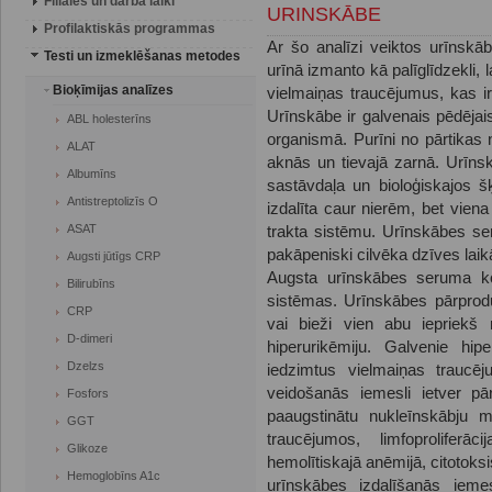
Filiāles un darba laiki
URINSKĀBE
Profilaktiskās programmas
Ar šo analīzi veiktos urīnsk
Testi un izmeklēšanas metodes
urīnā izmanto kā palīglīdzekli, 
Bioķīmijas analīzes
vielmaiņas traucējumus, kas ir 
Urīnskābe ir galvenais pēdējai
ABL holesterīns
organismā. Purīni no pārtikas 
ALAT
aknās un tievajā zarnā. Urīns
Albumīns
sastāvdaļa un bioloģiskajos š
Antistreptolizīs O
izdalīta caur nierēm, bet vien
ASAT
trakta sistēmu. Urīnskābes ser
pakāpeniski cilvēka dzīves laik
Augsti jūtīgs CRP
Augsta urīnskābes seruma kon
Bilirubīns
sistēmas. Urīnskābes pārprodu
CRP
vai bieži vien abu iepriekš 
D-dimeri
hiperurikēmiju. Galvenie hipe
Dzelzs
iedzimtus vielmaiņas traucēj
veidošanās iemesli ietver p
Fosfors
paaugstinātu nukleīnskābju m
GGT
traucējumos, limfoproliferāc
Glikoze
hemolītiskajā anēmijā, citotoks
Hemoglobīns A1c
urīnskābes izdalīšanās iemes