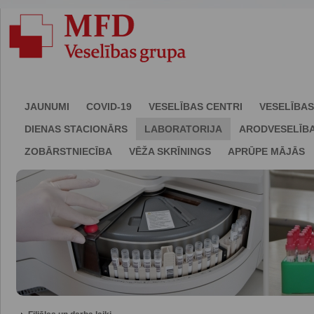
JAUNUMI
COVID-19
VESELĪBAS CENTRI
VESELĪBAS
DIENAS STACIONĀRS
LABORATORIJA
ARODVESELĪB
ZOBĀRSTNIECĪBA
VĒŽA SKRĪNINGS
APRŪPE MĀJĀS