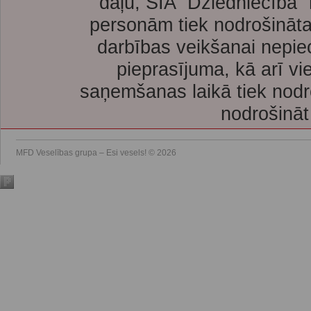
daļu, SIA “Dziedniecība”
personām tiek nodrošināta
darbības veikšanai nepie
pieprasījuma, kā arī vi
saņemšanas laikā tiek nodr
nodrošināt
MFD Veselības grupa – Esi vesels! © 2026