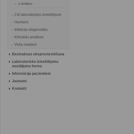
α Amilāze
Citi laboratorijas izmeklējumi
Hormoni
Infekciju diagnostika
Klīniskās analīzes
Vēža marķieri
Bezmaksas eksprestestēšana
Laboratorisko izmeklējumu
nosūtījuma forma
Informācija pacientiem
Jaunumi
Kontakti