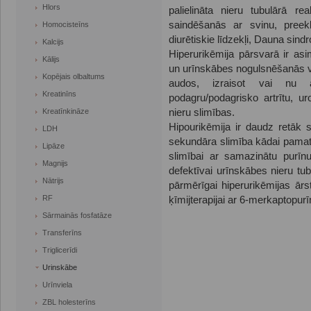
Hlors
palielināta nieru tubulārā re
saindēšanās ar svinu, preekl
Homocisteīns
diurētiskie līdzekļi, Dauna sind
Kalcijs
Hiperurikēmija pārsvarā ir asi
Kālijs
un urīnskābes nogulsnēšanās va
Kopējais olbaltums
audos, izraisot vai nu a
Kreatinīns
podagru/podagrisko artrītu, u
Kreatīnkināze
nieru slimības.
Hipourikēmija ir daudz retāk 
LDH
sekundāra slimība kādai pamat
Lipāze
slimībai ar samazinātu purīnu 
Magnijs
defektīvai urīnskābes nieru tubu
Nātrijs
pārmērīgai hiperurikēmijas ārs
RF
ķīmijterapijai ar 6‑merkaptopurī
Sārmainās fosfatāze
Transferīns
Triglicerīdi
Urinskābe
Urīnviela
ZBL holesterīns