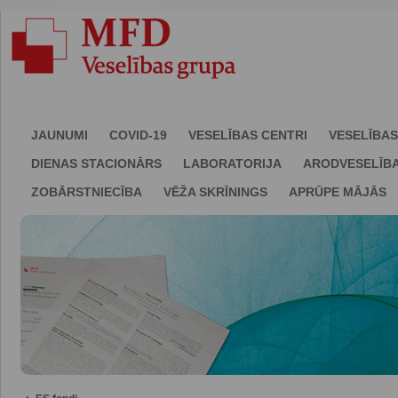
JAUNUMI
COVID-19
VESELĪBAS CENTRI
VESELĪBAS
DIENAS STACIONĀRS
LABORATORIJA
ARODVESELĪB
ZOBĀRSTNIECĪBA
VĒŽA SKRĪNINGS
APRŪPE MĀJĀS