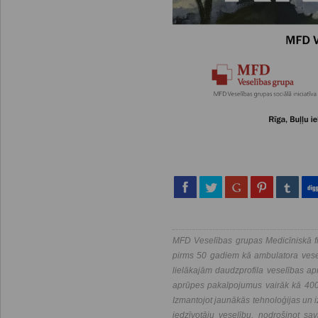
MFD Veselības grupas Medicīniskā fi
pirms 50 gadiem kā ambulatora vesel
lielākajām daudzprofila veselības a
aprūpes pakalpojumus vairāk kā 400 
Izmantojot jaunākās tehnoloģijas un i
iedzīvotāju veselību, nodrošinot savl