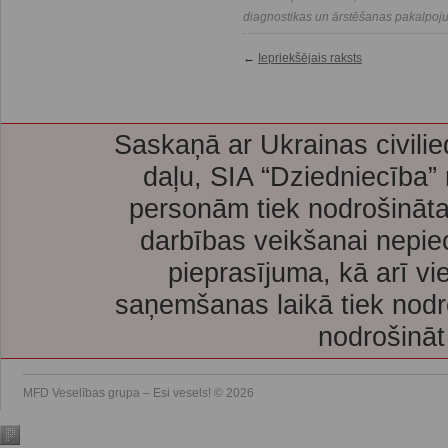
diagnostikas un ārstēšanas pakalpoj
←
Iepriekšējais raksts
Saskaņā ar Ukrainas civilie
daļu, SIA “Dziedniecība”
personām tiek nodrošināta
darbības veikšanai nepie
pieprasījuma, kā arī vi
saņemšanas laikā tiek nodr
nodrošināt
MFD Veselības grupa – Esi vesels! © 2026