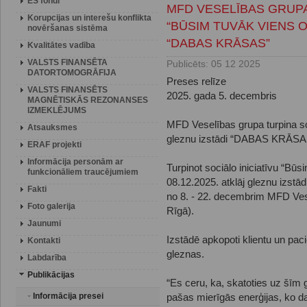
ES fondi
MFD VESELĪBAS GRUP
Korupcijas un interešu konflikta
“BŪSIM TUVĀK VIENS 
novēršanas sistēma
“DABAS KRĀSAS”
Kvalitātes vadība
VALSTS FINANSĒTA
Publicēts: 05 12 2025
DATORTOMOGRĀFIJA
Preses relīze
VALSTS FINANSĒTS
2025. gada 5. decembris
MAGNĒTISKĀS REZONANSES
IZMEKLĒJUMS
MFD Veselības grupa turpina so
Atsauksmes
gleznu izstādi “DABAS KRĀSA
ERAF projekti
Informācija personām ar
Turpinot sociālo iniciatīvu “B
funkcionāliem traucējumiem
08.12.2025. atklāj gleznu iz
Fakti
no 8. - 22. decembrim MFD Vesel
Foto galerija
Rīgā).
Jaunumi
Izstādē apkopoti klientu un pac
Kontakti
gleznas.
Labdarība
Publikācijas
“Es ceru, ka, skatoties uz šīm 
Informācija presei
pašas mierīgās enerģijas, ko d