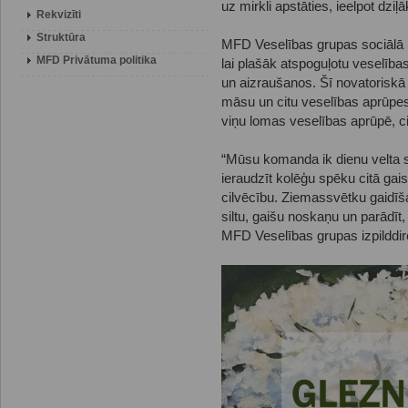
uz mirkli apstāties, ieelpot dzi
Rekvizīti
Struktūra
MFD Veselības grupas sociālā i
MFD Privātuma politika
lai plašāk atspoguļotu veselība
un aizraušanos. Šī novatoriskā 
māsu un citu veselības aprūpes 
viņu lomas veselības aprūpē, cil
“Mūsu komanda ik dienu velta se
ieraudzīt kolēģu spēku citā ga
cilvēcību. Ziemassvētku gaidīš
siltu, gaišu noskaņu un parādīt,
MFD Veselības grupas izpilddir