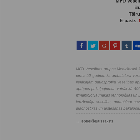
MFD Veselī
Bu
Tālr
E-pasts:
MFD Veselības grupas Medicīniskā fi
pirms 50 gadiem kā ambulatora vesel
lielākajām daudzprofila veselības a
aprūpes pakalpojumus vairāk kā 400 
Izmantojot jaunākās tehnoloģijas un i
iedzīvotāju veselību, nodrošinot savl
diagnostikas un ārstēšanas pakalpoj
←
Iepriekšējais raksts