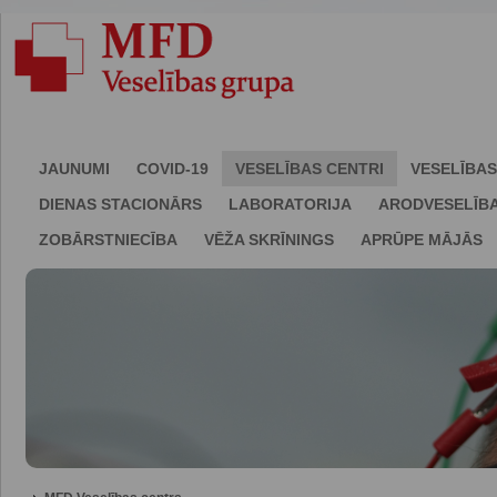
JAUNUMI
COVID-19
VESELĪBAS CENTRI
VESELĪBAS
DIENAS STACIONĀRS
LABORATORIJA
ARODVESELĪB
ZOBĀRSTNIECĪBA
VĒŽA SKRĪNINGS
APRŪPE MĀJĀS