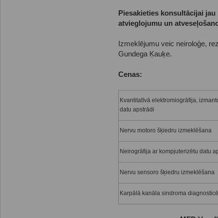
Piesakieties konsultācijai jau
atvieglojumu un atveseļošan
Izmeklējumu veic neiroloģe, rezi
Gundega Ķauķe.
Cenas:
Kvantitatīvā elektromiogrāfija, izmant
datu apstrādi
Nervu motoro šķiedru izmeklēšana
Neirogrāfija ar kompjuterizētu datu a
Nervu sensoro šķiedru izmeklēšana
Karpālā kanāla sindroma diagnostic