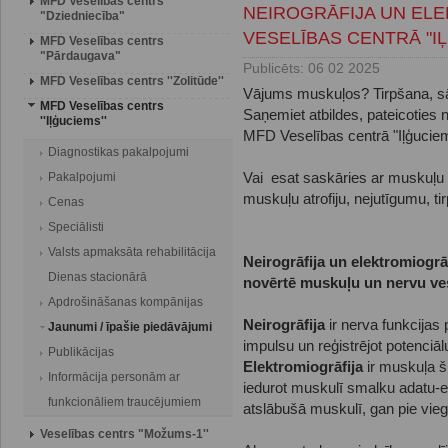
MFD Veselības centrs
NEIROGRĀFIJA UN ELE
"Dziedniecība"
VESELĪBAS CENTRĀ "I
MFD Veselības centrs
"Pārdaugava"
Publicēts: 06 02 2025
MFD Veselības centrs ''Zolitūde''
Vājums muskuļos? Tirpšana, sā
MFD Veselības centrs
Saņemiet atbildes, pateicoties n
''Iļģuciems''
MFD Veselības centrā "Iļģuciems
Diagnostikas pakalpojumi
Pakalpojumi
Vai esat saskāries ar muskuļu 
muskuļu atrofiju, nejutīgumu, 
Cenas
Speciālisti
Valsts apmaksāta rehabilitācija
Neirogrāfija un elektromiogrāf
Dienas stacionārā
novērtē muskuļu un nervu ve
Apdrošināšanas kompānijas
Neirogrāfija
ir nerva funkcijas 
Jaunumi / īpašie piedāvājumi
impulsu un reģistrējot potenciā
Publikācijas
Elektromiogrāfija
ir muskuļa šķ
Informācija personām ar
iedurot muskulī smalku adatu-el
funkcionāliem traucējumiem
atslābušā muskulī, gan pie vieg
Veselības centrs "Možums-1''