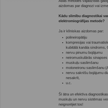
Abas metodes vajadzības gadīj
aizdomas par diagnozi vai izmek
Kādu slimību diagnostikai var 
elektromiogrāfijas metode?
Ja ir klīniskas aizdomas par:
polineiropātiju
kompresijas vai traumatisk
kubitālā kanāla sindroms,
nervu pinumu bojājumu
neiromuskulārās sinapses 
muskuļu saslimšanu
motoneironu saslimšanu 
nervu saknīšu bojājumu dia
nesakrīt,
u.c.
Šī ātra un efektīva diagnostika
muskuļu un nervu sistēmas vese
neignorējiet tos!