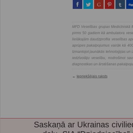
MFD Veselības grupas Medicīniskā fi
pirms 50 gadiem kā ambulatora vesel
lielākajām daudzprofila veselības a
aprūpes pakalpojumus vairāk kā 400 
Izmantojot jaunākās tehnoloģijas un i
iedzīvotāju veselību, nodrošinot savl
diagnostikas un ārstēšanas pakalpoj
←
Iepriekšējais raksts
Saskaņā ar Ukrainas civilie