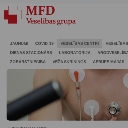
JAUNUMI
COVID-19
VESELĪBAS CENTRI
VESELĪBAS
DIENAS STACIONĀRS
LABORATORIJA
ARODVESELĪB
ZOBĀRSTNIECĪBA
VĒŽA SKRĪNINGS
APRŪPE MĀJĀS