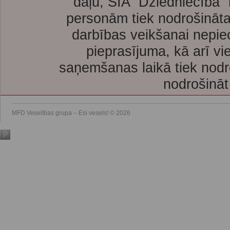
daļu, SIA “Dziedniecība”
personām tiek nodrošināta
darbības veikšanai nepie
pieprasījuma, kā arī vi
saņemšanas laikā tiek nodr
nodrošināt
MFD Veselības grupa – Esi vesels! © 2026