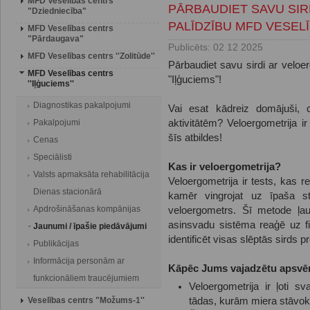
MFD Veselības centrs
PĀRBAUDIET SAVU SI
"Dziedniecība"
PALĪDZĪBU MFD VESEL
MFD Veselības centrs
"Pārdaugava"
Publicēts: 02 12 2025
MFD Veselības centrs ''Zolitūde''
Pārbaudiet savu sirdi ar veloe
MFD Veselības centrs
"Iļģuciems"!
''Iļģuciems''
Diagnostikas pakalpojumi
Vai esat kādreiz domājuši, c
Pakalpojumi
aktivitātēm? Veloergometrija i
šīs atbildes!
Cenas
Speciālisti
Kas ir veloergometrija?
Valsts apmaksāta rehabilitācija
Veloergometrija ir tests, kas re
Dienas stacionārā
kamēr vingrojat uz īpaša s
Apdrošināšanas kompānijas
veloergometrs. Šī metode ļau
asinsvadu sistēma reaģē uz fi
Jaunumi / īpašie piedāvājumi
identificēt visas slēptās sirds 
Publikācijas
Informācija personām ar
Kāpēc Jums vajadzētu apsvēr
funkcionāliem traucējumiem
Veloergometrija ir ļoti sv
Veselības centrs "Možums-1''
tādas, kurām miera stāvokl