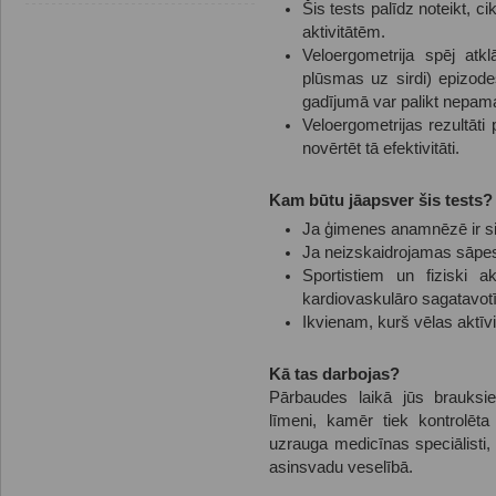
Šis tests palīdz noteikt, ci
aktivitātēm.
Veloergometrija spēj atk
plūsmas uz sirdi) epizode
gadījumā var palikt nepam
Veloergometrijas rezultāti
novērtēt tā efektivitāti.
Kam būtu jāapsver šis tests?
Ja ģimenes anamnēzē ir si
Ja neizskaidrojamas sāpes
Sportistiem un fiziski a
kardiovaskulāro sagatavot
Ikvienam, kurš vēlas aktīvi
Kā tas darbojas?
Pārbaudes laikā jūs brauksie
līmeni, kamēr tiek kontrolēta
uzrauga medicīnas speciālisti,
asinsvadu veselībā.