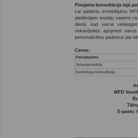
Pieejama konsultācija tajā pa
Lai padarītu izmeklējumu MFD
piedāvājam iespēju saņemt visa
dienā, kad veicat veloergom
nekavējoties apspriest savus
personalizētus padomus par la
Cenas:
Pakalpojums
Veloergometrija
Kardiologa konsultācija
At
MFD Veselī
Bu
Tālr
E-pasts: