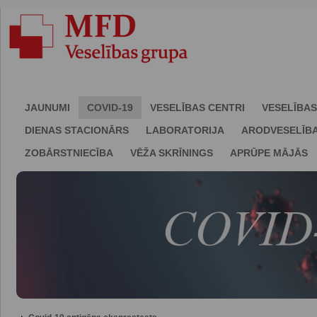
JAUNUMI
COVID-19
VESELĪBAS CENTRI
VESELĪBAS
DIENAS STACIONĀRS
LABORATORIJA
ARODVESELĪB
ZOBĀRSTNIECĪBA
VĒŽA SKRĪNINGS
APRŪPE MĀJĀS