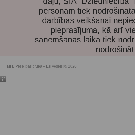
daļu, SIA “Dziedniecība”
personām tiek nodrošināta
darbības veikšanai nepie
pieprasījuma, kā arī vi
saņemšanas laikā tiek nodr
nodrošināt
MFD Veselības grupa – Esi vesels! © 2026