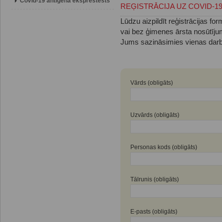
Covid-19 antigēna eksprestests
REĢISTRĀCIJA UZ COVID-1
Lūdzu aizpildīt reģistrācijas fo
vai bez ģimenes ārsta nosūtīju
Jums sazināsimies vienas darba
Vārds (obligāts)
Uzvārds (obligāts)
Personas kods (obligāts)
Tālrunis (obligāts)
E-pasts (obligāts)