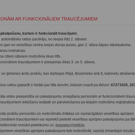
SONĀM AR FUNKCIONĀLIEM TRAUCĒJUMIEM
apkalpošanu, kuriem ir funkcionāli traucējumi.
automātisko ratiņu pacēlāju, no ieejas līdz 2. stāvam.
ms gan no veselības centra ieejas durvju puses, gan 2. stāva kāpņu stāvlaukuma.
šanas instrukcija.
a citiem stāviem nodrošina ēkas lifts.
kcionāliem traucējumiem ir pieejamas ēkas 3. un 5. stāvos.
 un ģimenes ārstu prakšu, kas darbojas Rīgā, Bruņinieku ielā 8, kabinetu atrašanā
ūsu ratiņu gabarīti ir lielāki par lifta durvīm, lūdzam zvanīt pa tālruni:
67273435, 20
ināta vides pieejamība un pakalpojumu sniegšana personām ar funkcionāliem trau
traucējumiem iekļūšanu iestādē un pārvietošanos pa telpām nodrošina reģistratūra
 ārstu prakšu personālu un nodrošinātu ērtākas un savlaicīgākas veselības aprūp
ionāliem traucējumiem var iepriekš pieteikt veselības aprūpes pakalpojumu pa tāl
elektroniski nosūtot pieteikumu uz:
mozums@mfd.lv
.
jumiem veselības aprūpes pakalpojumi tiek nodrošināti, saziņā izmantojot vizuālo i