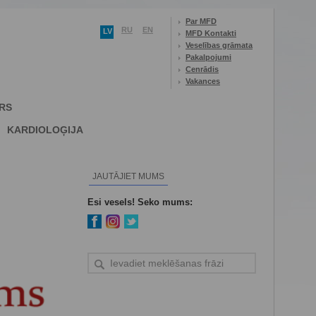
Par MFD
RU
EN
LV
MFD Kontakti
Veselības grāmata
Pakalpojumi
Cenrādis
Vakances
RS
KARDIOLOĢIJA
JAUTĀJIET MUMS
Esi vesels! Seko mums: