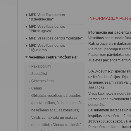
MFD Veselības centrs
INFORMĀCIJA PER
"Dziedniecība"
MFD Veselības centrs
"Pārdaugava"
Informācija par pacientu 
Veselības centrs nodrošina 
MFD Veselības centrs ''Zolitūde''
Ratiņu pacēlājs ir darbinā
MFD Veselības centrs
Pie ratiņu pacēlāja ir lieto
''Iļģuciems''
Pacientiem pārvietošanos p
Veselības centrs "Možums-1''
Tualetes pacientiem ar fun
Pakalpojumi
SIA „Možums-1” speciālistu
Speciālisti
uz lielā informācijas dēļa.
Ģimenes ārsts
Ja nepieciešami ratiņi vai J
26623251
.
Cenas
Visos kabinetos ir nodroš
Obligātās veselības pārbaudes
Personu ar funkcionāliem 
(arodveselības, šoferu un ieroču
personāls.
nēsāšanas atļaujas komisijas)
Lai informētu iestādes un
iespējas personām ar funkc
Valsts apmaksāta un maksas
20369733, 26623251
vai 
rehabilitācija Dienas stacionārā
Personām ar dzirdes traucē