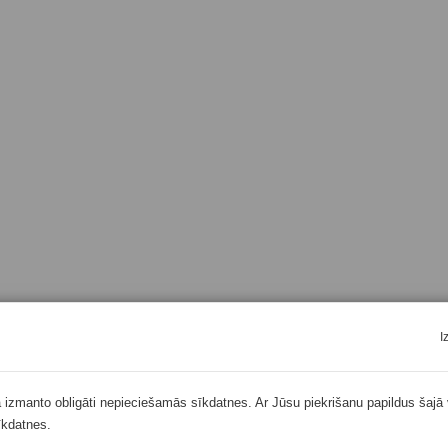
I
ā izmanto obligāti nepieciešamās sīkdatnes. Ar Jūsu piekrišanu papildus šajā 
īkdatnes.