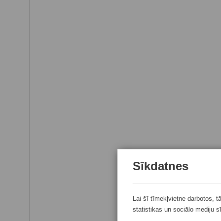
Sīkdatnes
Lai šī tīmekļvietne darbotos, t
statistikas un sociālo mediju s