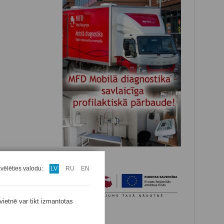
zvēlēties valodu:
LV
RU
EN
vietnē var tikt izmantotas