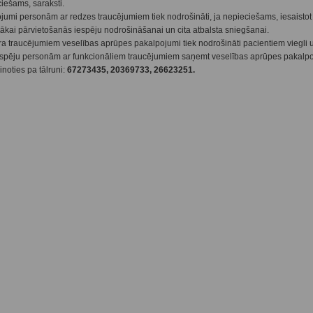
ciešams, saraksti.
umi personām ar redzes traucējumiem tiek nodrošināti, ja nepieciešams, iesaistot 
tākai pārvietošanās iespēju nodrošināšanai un cita atbalsta sniegšanai.
a traucējumiem veselības aprūpes pakalpojumi tiek nodrošināti pacientiem viegli 
iespēju personām ar funkcionāliem traucējumiem saņemt veselības aprūpes pakalp
inoties pa tālruni:
67273435, 20369733, 26623251.