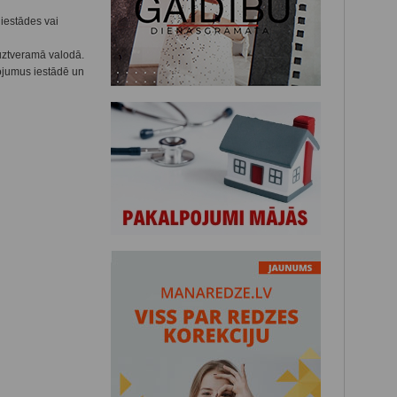
iestādes vai
uztveramā valodā.
ojumus iestādē un