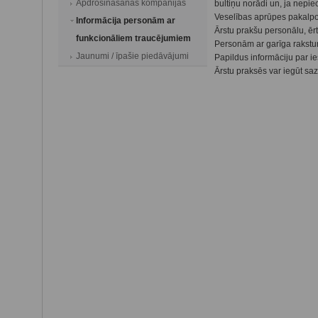
Apdrošināšanas kompānijas
bultiņu norādi un, ja nepie
Veselības aprūpes pakalpoj
Informācija personām ar
Ārstu prakšu personālu, ēr
funkcionāliem traucējumiem
Personām ar garīga rakstur
Jaunumi / īpašie piedāvājumi
Papildus informāciju par 
Ārstu praksēs var iegūt saz