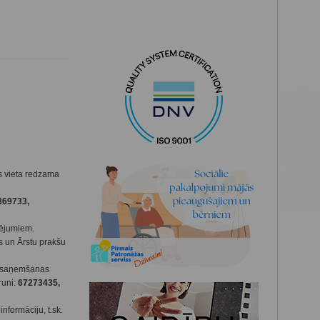
s vieta redzama
369733,
cējumiem.
s un Ārstu prakšu
es saņemšanas
runi:
67273435,
nformāciju, t.sk.