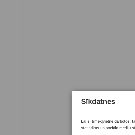
Sīkdatnes
Lai šī tīmekļvietne darbotos, t
statistikas un sociālo mediju s