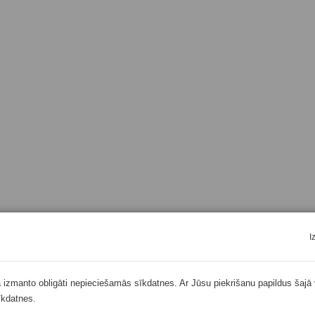
I
ā izmanto obligāti nepieciešamās sīkdatnes. Ar Jūsu piekrišanu papildus šajā 
īkdatnes.