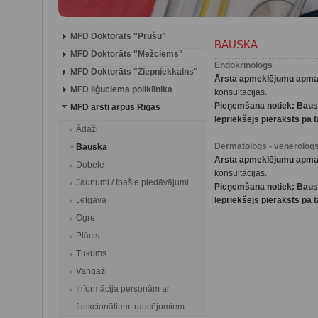
MFD Doktorāts "Prūšu"
BAUSKA
MFD Doktorāts "Mežciems"
Endokrinologs
MFD Doktorāts "Ziepniekkalns"
Ārsta apmeklējumu apma
MFD Iļģuciema poliklīnika
konsultācijas.
Pieņemšana notiek: Bausk
MFD ārsti ārpus Rīgas
Iepriekšējs pieraksts pa t
Ādaži
Dermatologs - venerolog
Bauska
Ārsta apmeklējumu apma
Dobele
konsultācijas.
Jaunumi / īpašie piedāvājumi
Pieņemšana notiek: Bausk
Jelgava
Iepriekšējs pieraksts pa t
Ogre
Plācis
Tukums
Vangaži
Informācija personām ar
funkcionāliem traucējumiem