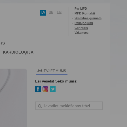
Par MFD
RU
EN
LV
MFD Kontakti
Veselības grāmata
Pakalpojumi
Cenrādis
Vakances
RS
KARDIOLOĢIJA
JAUTĀJIET MUMS
Esi vesels! Seko mums: