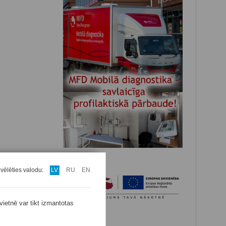
zvēlēties valodu:
LV
RU
EN
vietnē var tikt izmantotas