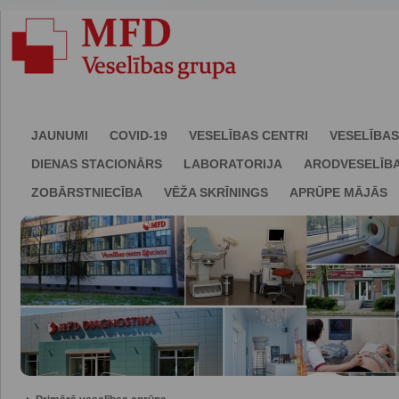
JAUNUMI
COVID-19
VESELĪBAS CENTRI
VESELĪBAS
DIENAS STACIONĀRS
LABORATORIJA
ARODVESELĪB
ZOBĀRSTNIECĪBA
VĒŽA SKRĪNINGS
APRŪPE MĀJĀS