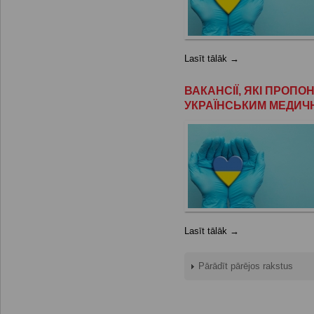
Lasīt tālāk →
ВАКАНСІЇ, ЯКІ ПРОП
УКРАЇНСЬКИМ МЕДИЧ
Lasīt tālāk →
Pārādīt pārējos rakstus