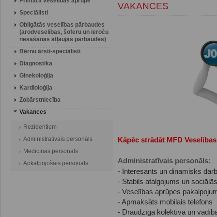
Primārā veselības aprūpe
VAKANCES
Speciālisti
Obligātās veselības pārbaudes
(arodveselības, šoferu un ieroču
nēsāšanas atļaujas pārbaudes)
Bērnu ārsti-speciālisti
Diagnostika
Ginekoloģija
Kardioloģija
Zobārstniecība
Vakances
Rezidentiem
Administratīvais personāls
Kāpēc strādāt MFD Veselības
Medicīnas personāls
Administratīvais personāls:
Apkalpojošais personāls
- Interesants un dinamisks da
- Stabils atalgojums un sociālās
- Veselības aprūpes pakalpojumi
- Apmaksāts mobilais telefons
- Draudzīga kolektīva un vadība