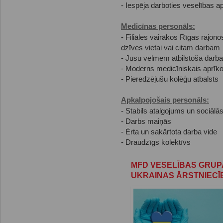
- Iespēja darboties veselības a
Medicīnas personāls:
- Filiāles vairākos Rīgas rajono
dzīves vietai vai citam darbam
- Jūsu vēlmēm atbilstoša darba
- Moderns medicīniskais aprīko
- Pieredzējušu kolēģu atbalsts
Apkalpojošais personāls:
- Stabils atalgojums un sociālās
- Darbs maiņās
- Ērta un sakārtota darba vide
- Draudzīgs kolektīvs
MFD VESELĪBAS GRUP
UKRAINAS ĀRSTNIEC