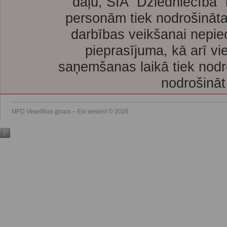
daļu, SIA “Dziedniecība”
personām tiek nodrošināta
darbības veikšanai nepie
pieprasījuma, kā arī vi
saņemšanas laikā tiek nodr
nodrošināt
MFD Veselības grupa – Esi vesels! © 2026