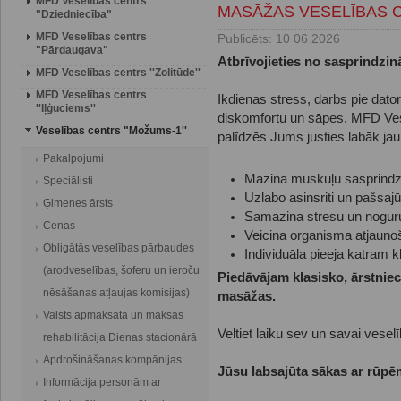
MFD Veselības centrs
MASĀŽAS VESELĪBAS 
"Dziedniecība"
MFD Veselības centrs
Publicēts: 10 06 2026
"Pārdaugava"
Atbrīvojieties no sasprindzin
MFD Veselības centrs ''Zolitūde''
MFD Veselības centrs
Ikdienas stress, darbs pie dator
''Iļģuciems''
diskomfortu un sāpes. MFD Vese
Veselības centrs "Možums-1''
palīdzēs Jums justies labāk ja
Pakalpojumi
Mazina muskuļu sasprind
Speciālisti
Uzlabo asinsriti un pašsajū
Ģimenes ārsts
Samazina stresu un nogu
Cenas
Veicina organisma atjaun
Obligātās veselības pārbaudes
Individuāla pieeja katram k
(arodveselības, šoferu un ieroču
Piedāvājam klasisko, ārstniec
nēsāšanas atļaujas komisijas)
masāžas.
Valsts apmaksāta un maksas
Veltiet laiku sev un savai veselī
rehabilitācija Dienas stacionārā
Apdrošināšanas kompānijas
Jūsu labsajūta sākas ar rūpē
Informācija personām ar