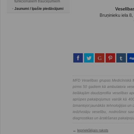
funkcionāliem traucējumiem
Jaunumi / īpašie piedāvājumi
Veselība
Bruņinieku iela 8,
MFD Veselības grupas Medicīniskā fi
pirms 50 gadiem kā ambulatora vesel
lielākajām daudzprofila veselības a
aprūpes pakalpojumus vairāk kā 400 
Izmantojot jaunākās tehnoloģijas un i
iedzīvotāju veselību, nodrošinot savl
diagnostikas un ārstēšanas pakalpoj
←
Iepriekšējais raksts