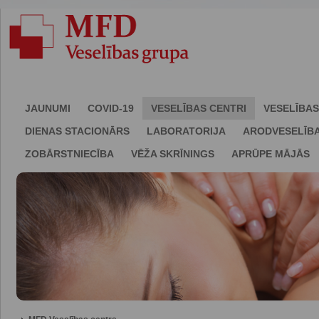
JAUNUMI
COVID-19
VESELĪBAS CENTRI
VESELĪBAS
DIENAS STACIONĀRS
LABORATORIJA
ARODVESELĪB
ZOBĀRSTNIECĪBA
VĒŽA SKRĪNINGS
APRŪPE MĀJĀS