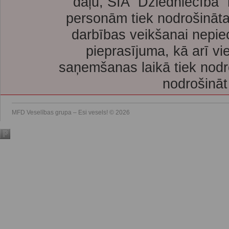
daļu, SIA “Dziedniecība”
personām tiek nodrošināta
darbības veikšanai nepie
pieprasījuma, kā arī vi
saņemšanas laikā tiek nodr
nodrošināt
MFD Veselības grupa – Esi vesels! © 2026