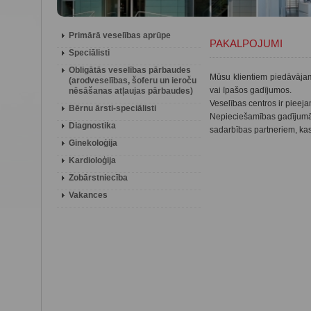
Primārā veselības aprūpe
PAKALPOJUMI
Speciālisti
Obligātās veselības pārbaudes
Mūsu klientiem piedāvājam
(arodveselības, šoferu un ieroču
vai īpašos gadījumos.
nēsāšanas atļaujas pārbaudes)
Veselības centros ir pieej
Bērnu ārsti-speciālisti
Nepieciešamības gadījumā, 
Diagnostika
sadarbības partneriem, kas 
Ginekoloģija
Kardioloģija
Zobārstniecība
Vakances