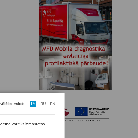
zvēlēties valodu:
LV
RU
EN
vietnē var tikt izmantotas