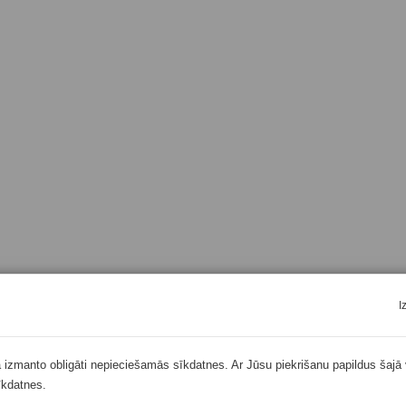
I
ā izmanto obligāti nepieciešamās sīkdatnes. Ar Jūsu piekrišanu papildus šajā 
īkdatnes.