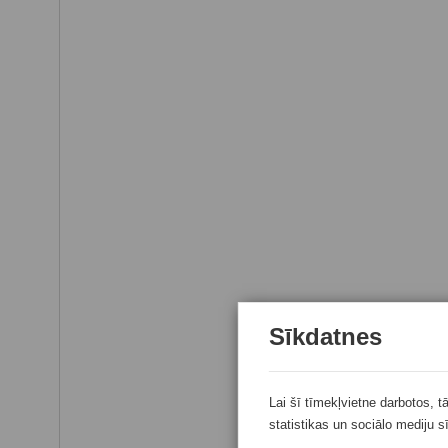
Sīkdatnes
Lai šī tīmekļvietne darbotos, t
statistikas un sociālo mediju s