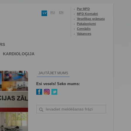
Par MFD
RU
EN
LV
MFD Kontakti
Veselības grāmata
Pakalpojumi
Cenrādis
Vakances
RS
KARDIOLOĢIJA
JAUTĀJIET MUMS
Esi vesels! Seko mums: