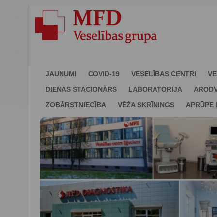
JAUNUMI
COVID-19
VESELĪBAS CENTRI
VE
DIENAS STACIONĀRS
LABORATORIJA
ARODV
ZOBĀRSTNIECĪBA
VĒŽA SKRĪNINGS
APRŪPE