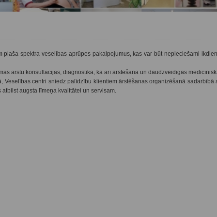
 plaša spektra veselības aprūpes pakalpojumus, kas var būt nepieciešami ikdienā
amas ārstu konsultācijas, diagnostika, kā arī ārstēšana un daudzveidīgas medicīnis
Veselības centri sniedz palīdzību klientiem ārstēšanas organizēšanā sadarbībā a
atbilst augsta līmeņa kvalitātei un servisam.