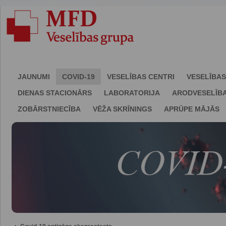
JAUNUMI
COVID-19
VESELĪBAS CENTRI
VESELĪBAS
DIENAS STACIONĀRS
LABORATORIJA
ARODVESELĪB
ZOBĀRSTNIECĪBA
VĒŽA SKRĪNINGS
APRŪPE MĀJĀS