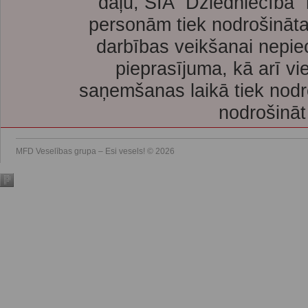
daļu, SIA “Dziedniecība”
personām tiek nodrošināta
darbības veikšanai nepie
pieprasījuma, kā arī vi
saņemšanas laikā tiek nodr
nodrošināt
MFD Veselības grupa – Esi vesels! © 2026