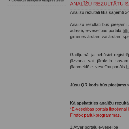
Covid-19 antigēna eksprestests
ANALĪŽU REZULTĀTU 
Analīžu rezultāti tiks saņemti 
Analīžu rezultāti būs pieejami
adresē, e-veselības portālā
htt
ģimenes ārstam vai ārstam spec
Gadījumā, ja nebūsiet reģistr
jāzvana vai jāraksta savam
jāapmeklē e- veselība portāls
h
Jūsu QR kods būs pieejams
Kā apskatīties analīžu rezultā
*E-veselības portāla lietošanai
Firefox pārlūkprogrammas.
1.Atver portālu e-veselība