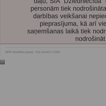
daļu, SIA “Dziedniecība”
personām tiek nodrošināta
darbības veikšanai nepie
pieprasījuma, kā arī vi
saņemšanas laikā tiek nodr
nodrošināt
MFD Veselības grupa – Esi vesels! © 2026