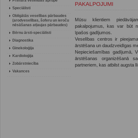
Primārā veselības aprūpe
PAKALPOJUMI
Speciālisti
Obligātās veselības pārbaudes
Mūsu klientiem piedāvāj
(arodveselības, šoferu un ieroču
nēsāšanas atļaujas pārbaudes)
pakalpojumus, kas var būt ne
īpašos gadījumos.
Bērnu ārsti-speciālisti
Veselības centros ir pieejama
Diagnostika
ārstēšana un daudzveidīgas me
Ginekoloģija
Nepieciešamības gadījumā, Ve
Kardioloģija
ārstēšanas organizēšanā sa
Zobārstniecība
partneriem, kas atbilst augsta l
Vakances