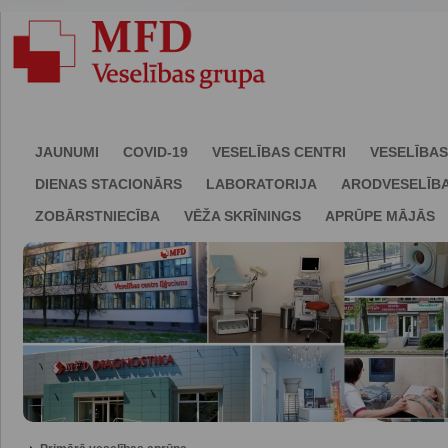
JAUNUMI
COVID-19
VESELĪBAS CENTRI
VESELĪBAS
DIENAS STACIONĀRS
LABORATORIJA
ARODVESELĪB
ZOBĀRSTNIECĪBA
VĒŽA SKRĪNINGS
APRŪPE MĀJĀS