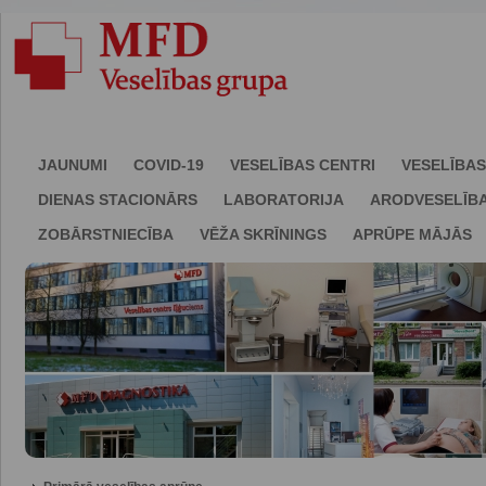
JAUNUMI
COVID-19
VESELĪBAS CENTRI
VESELĪBAS
DIENAS STACIONĀRS
LABORATORIJA
ARODVESELĪB
ZOBĀRSTNIECĪBA
VĒŽA SKRĪNINGS
APRŪPE MĀJĀS