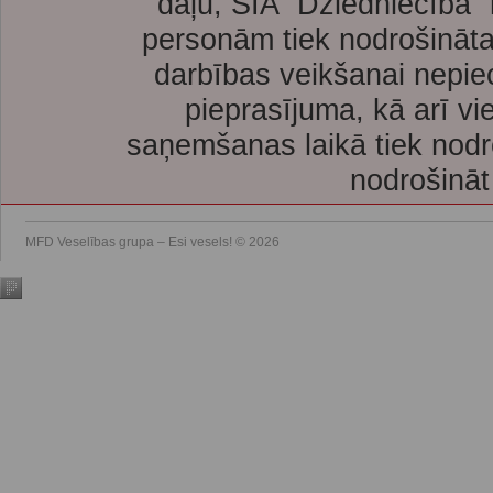
daļu, SIA “Dziedniecība”
personām tiek nodrošināta
darbības veikšanai nepie
pieprasījuma, kā arī vi
saņemšanas laikā tiek nodr
nodrošināt
MFD Veselības grupa – Esi vesels! © 2026