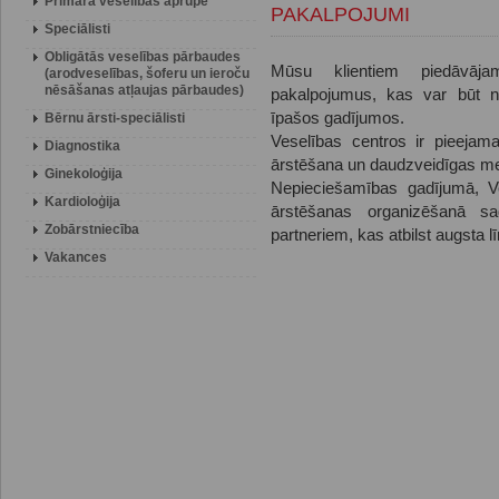
Primārā veselības aprūpe
PAKALPOJUMI
Speciālisti
Obligātās veselības pārbaudes
Mūsu klientiem piedāvāj
(arodveselības, šoferu un ieroču
nēsāšanas atļaujas pārbaudes)
pakalpojumus, kas var būt ne
īpašos gadījumos.
Bērnu ārsti-speciālisti
Veselības centros ir pieejama
Diagnostika
ārstēšana un daudzveidīgas me
Ginekoloģija
Nepieciešamības gadījumā, Ve
Kardioloģija
ārstēšanas organizēšanā sa
Zobārstniecība
partneriem, kas atbilst augsta l
Vakances