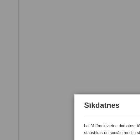
Sīkdatnes
Lai šī tīmekļvietne darbotos, t
statistikas un sociālo mediju s