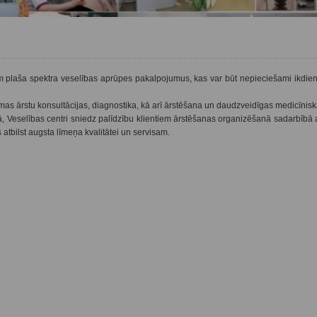
 plaša spektra veselības aprūpes pakalpojumus, kas var būt nepieciešami ikdienā
amas ārstu konsultācijas, diagnostika, kā arī ārstēšana un daudzveidīgas medicīnis
Veselības centri sniedz palīdzību klientiem ārstēšanas organizēšanā sadarbībā a
atbilst augsta līmeņa kvalitātei un servisam.