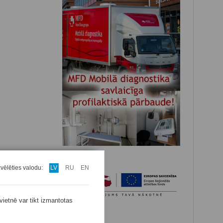
zvēlēties valodu:
LV
RU
EN
vietnē var tikt izmantotas