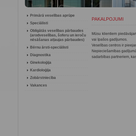
Primārā veselības aprūpe
PAKALPOJUMI
Speciālisti
Obligātās veselības pārbaudes
Mūsu klientiem piedāvājam
(arodveselības, šoferu un ieroču
vai īpašos gadījumos.
nēsāšanas atļaujas pārbaudes)
Veselības centros ir pieej
Bērnu ārsti-speciālisti
Nepieciešamības gadījumā, 
Diagnostika
sadarbības partneriem, kas 
Ginekoloģija
Kardioloģija
Zobārstniecība
Vakances