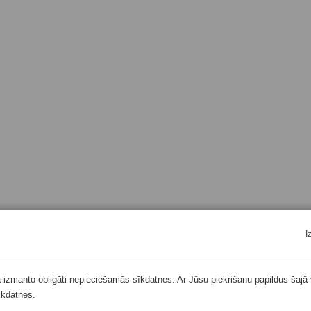
I
ā izmanto obligāti nepieciešamās sīkdatnes. Ar Jūsu piekrišanu papildus šajā 
īkdatnes.