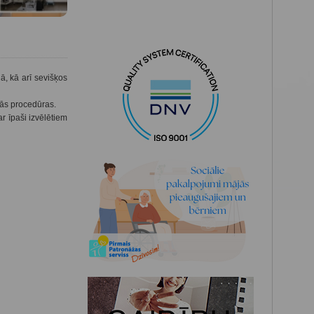
, kā arī sevišķos
kās procedūras.
r īpaši izvēlētiem