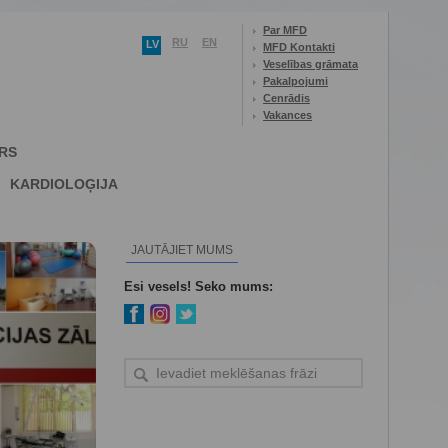
Par MFD
RU
EN
LV
MFD Kontakti
Veselības grāmata
Pakalpojumi
Cenrādis
Vakances
RS
KARDIOLOĢIJA
JAUTĀJIET MUMS
Esi vesels! Seko mums: