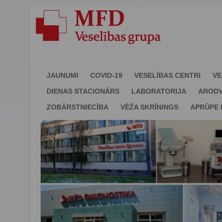
JAUNUMI
COVID-19
VESELĪBAS CENTRI
VE
DIENAS STACIONĀRS
LABORATORIJA
ARODV
ZOBĀRSTNIECĪBA
VĒŽA SKRĪNINGS
APRŪPE