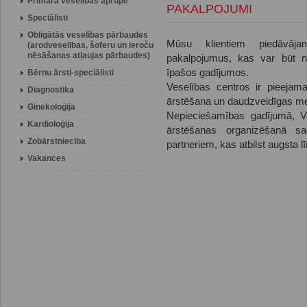
Primārā veselības aprūpe
PAKALPOJUMI
Speciālisti
Obligātās veselības pārbaudes
Mūsu klientiem piedāvāj
(arodveselības, šoferu un ieroču
nēsāšanas atļaujas pārbaudes)
pakalpojumus, kas var būt ne
īpašos gadījumos.
Bērnu ārsti-speciālisti
Veselības centros ir pieejama
Diagnostika
ārstēšana un daudzveidīgas me
Ginekoloģija
Nepieciešamības gadījumā, Ve
Kardioloģija
ārstēšanas organizēšanā sa
Zobārstniecība
partneriem, kas atbilst augsta l
Vakances