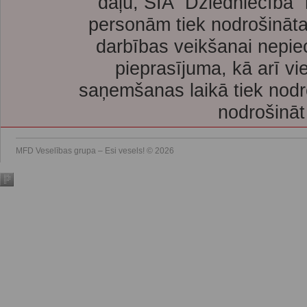
daļu, SIA “Dziedniecība”
personām tiek nodrošināta
darbības veikšanai nepie
pieprasījuma, kā arī vi
saņemšanas laikā tiek nodr
nodrošināt
MFD Veselības grupa – Esi vesels! © 2026