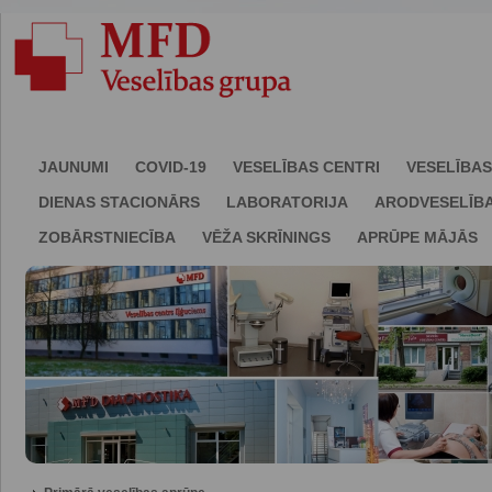
JAUNUMI
COVID-19
VESELĪBAS CENTRI
VESELĪBAS
DIENAS STACIONĀRS
LABORATORIJA
ARODVESELĪB
ZOBĀRSTNIECĪBA
VĒŽA SKRĪNINGS
APRŪPE MĀJĀS