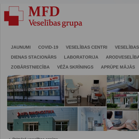
JAUNUMI
COVID-19
VESELĪBAS CENTRI
VESELĪBAS
DIENAS STACIONĀRS
LABORATORIJA
ARODVESELĪB
ZOBĀRSTNIECĪBA
VĒŽA SKRĪNINGS
APRŪPE MĀJĀS