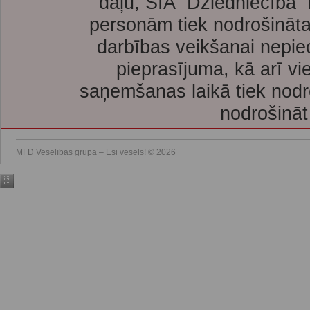
daļu, SIA “Dziedniecība”
personām tiek nodrošināta
darbības veikšanai nepie
pieprasījuma, kā arī vi
saņemšanas laikā tiek nodr
nodrošināt
MFD Veselības grupa – Esi vesels! © 2026