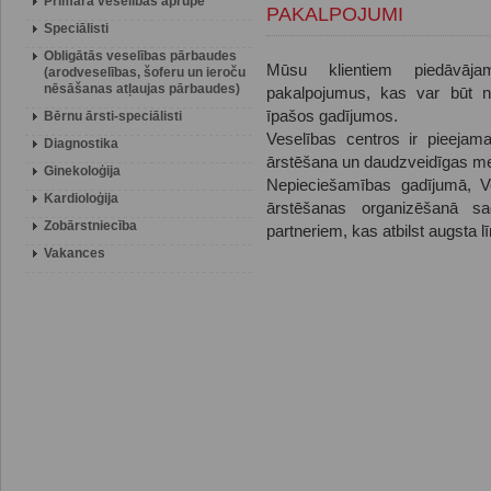
Primārā veselības aprūpe
PAKALPOJUMI
Speciālisti
Obligātās veselības pārbaudes
Mūsu klientiem piedāvāj
(arodveselības, šoferu un ieroču
nēsāšanas atļaujas pārbaudes)
pakalpojumus, kas var būt ne
īpašos gadījumos.
Bērnu ārsti-speciālisti
Veselības centros ir pieejama
Diagnostika
ārstēšana un daudzveidīgas me
Ginekoloģija
Nepieciešamības gadījumā, Ve
Kardioloģija
ārstēšanas organizēšanā sa
Zobārstniecība
partneriem, kas atbilst augsta l
Vakances