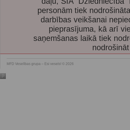
daļu, SIA “Dziedniecība”
personām tiek nodrošināta
darbības veikšanai nepie
pieprasījuma, kā arī vi
saņemšanas laikā tiek nodr
nodrošināt
MFD Veselības grupa – Esi vesels! © 2026