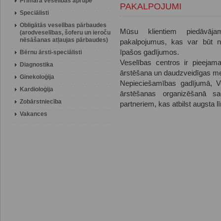
Primārā veselības aprūpe
PAKALPOJUMI
Speciālisti
Obligātās veselības pārbaudes
Mūsu klientiem piedāvāj
(arodveselības, šoferu un ieroču
nēsāšanas atļaujas pārbaudes)
pakalpojumus, kas var būt ne
īpašos gadījumos.
Bērnu ārsti-speciālisti
Veselības centros ir pieejama
Diagnostika
ārstēšana un daudzveidīgas me
Ginekoloģija
Nepieciešamības gadījumā, Ve
Kardioloģija
ārstēšanas organizēšanā sa
Zobārstniecība
partneriem, kas atbilst augsta l
Vakances