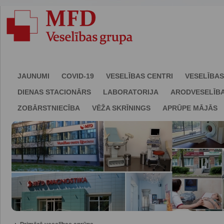
JAUNUMI
COVID-19
VESELĪBAS CENTRI
VESELĪBAS
DIENAS STACIONĀRS
LABORATORIJA
ARODVESELĪB
ZOBĀRSTNIECĪBA
VĒŽA SKRĪNINGS
APRŪPE MĀJĀS