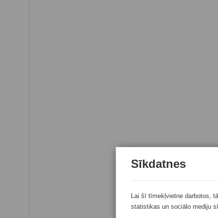
Sīkdatnes
Lai šī tīmekļvietne darbotos, t
statistikas un sociālo mediju s