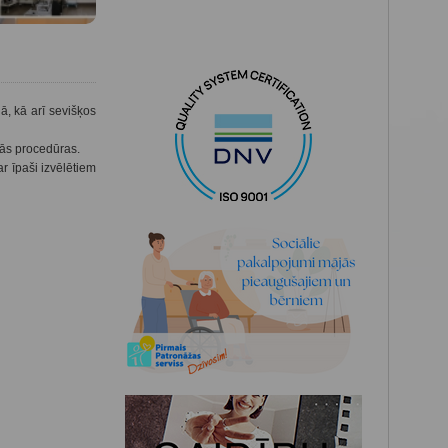
, kā arī sevišķos
kās procedūras.
r īpaši izvēlētiem