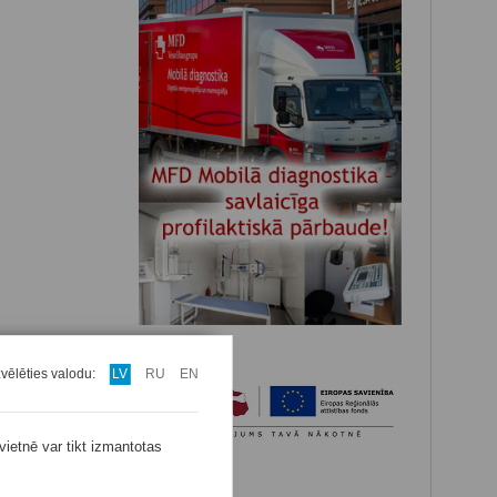
zvēlēties valodu:
LV
RU
EN
vietnē var tikt izmantotas