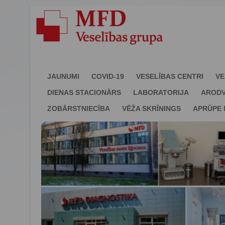
JAUNUMI
COVID-19
VESELĪBAS CENTRI
VE
DIENAS STACIONĀRS
LABORATORIJA
ARODV
ZOBĀRSTNIECĪBA
VĒŽA SKRĪNINGS
APRŪPE