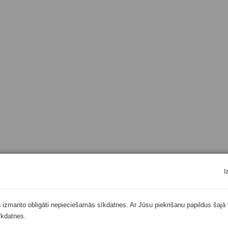
I
ā izmanto obligāti nepieciešamās sīkdatnes. Ar Jūsu piekrišanu papildus šajā 
īkdatnes.