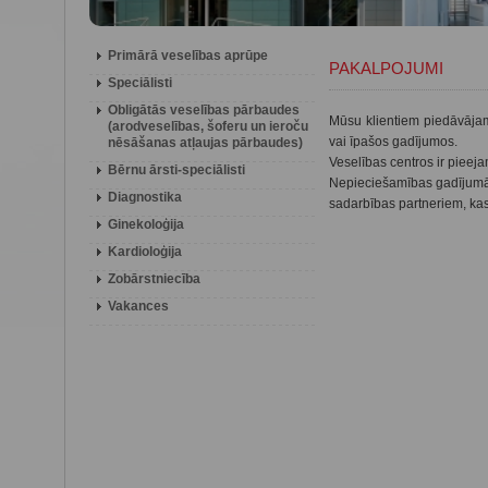
Primārā veselības aprūpe
PAKALPOJUMI
Speciālisti
Obligātās veselības pārbaudes
Mūsu klientiem piedāvājam
(arodveselības, šoferu un ieroču
vai īpašos gadījumos.
nēsāšanas atļaujas pārbaudes)
Veselības centros ir pieej
Bērnu ārsti-speciālisti
Nepieciešamības gadījumā, 
Diagnostika
sadarbības partneriem, kas 
Ginekoloģija
Kardioloģija
Zobārstniecība
Vakances