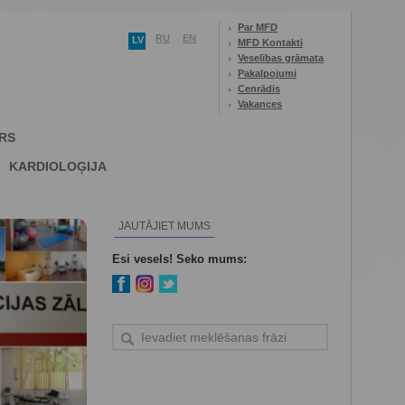
Par MFD
RU
EN
LV
MFD Kontakti
Veselības grāmata
Pakalpojumi
Cenrādis
Vakances
RS
KARDIOLOĢIJA
JAUTĀJIET MUMS
Esi vesels! Seko mums: