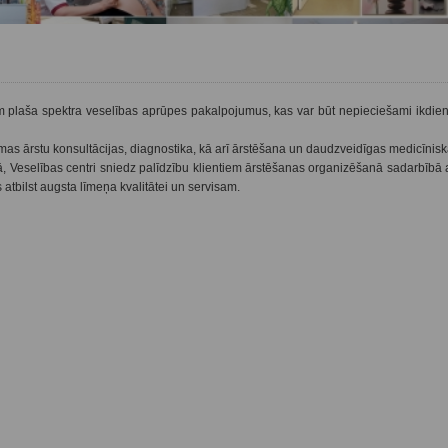
 plaša spektra veselības aprūpes pakalpojumus, kas var būt nepieciešami ikdienā
amas ārstu konsultācijas, diagnostika, kā arī ārstēšana un daudzveidīgas medicīnis
Veselības centri sniedz palīdzību klientiem ārstēšanas organizēšanā sadarbībā a
atbilst augsta līmeņa kvalitātei un servisam.