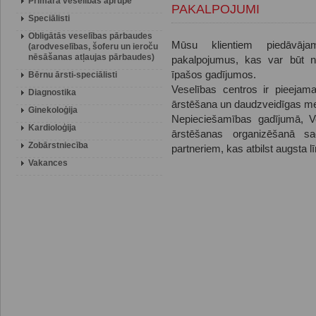
Primārā veselības aprūpe
PAKALPOJUMI
Speciālisti
Obligātās veselības pārbaudes
Mūsu klientiem piedāvāj
(arodveselības, šoferu un ieroču
nēsāšanas atļaujas pārbaudes)
pakalpojumus, kas var būt ne
īpašos gadījumos.
Bērnu ārsti-speciālisti
Veselības centros ir pieejama
Diagnostika
ārstēšana un daudzveidīgas me
Ginekoloģija
Nepieciešamības gadījumā, Ve
Kardioloģija
ārstēšanas organizēšanā sa
Zobārstniecība
partneriem, kas atbilst augsta l
Vakances