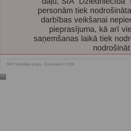
daļu, SIA “Dziedniecība”
personām tiek nodrošināta
darbības veikšanai nepie
pieprasījuma, kā arī vi
saņemšanas laikā tiek nodr
nodrošināt
MFD Veselības grupa – Esi vesels! © 2026