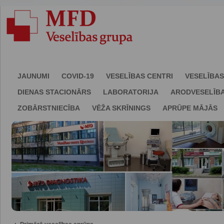
JAUNUMI
COVID-19
VESELĪBAS CENTRI
VESELĪBAS
DIENAS STACIONĀRS
LABORATORIJA
ARODVESELĪB
ZOBĀRSTNIECĪBA
VĒŽA SKRĪNINGS
APRŪPE MĀJĀS